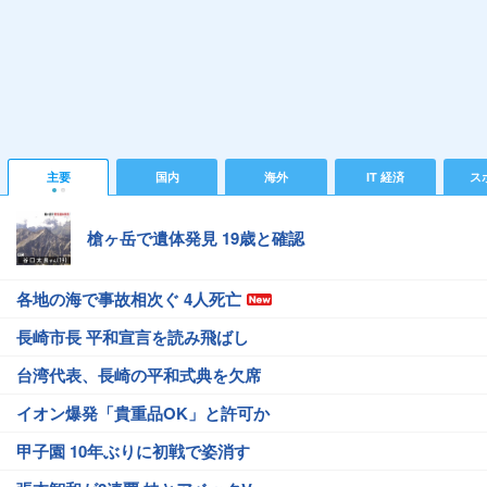
主要
国内
海外
IT 経済
ス
槍ヶ岳で遺体発見 19歳と確認
各地の海で事故相次ぐ 4人死亡
長崎市長 平和宣言を読み飛ばし
台湾代表、長崎の平和式典を欠席
イオン爆発「貴重品OK」と許可か
甲子園 10年ぶりに初戦で姿消す