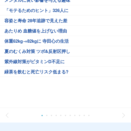
メンタルに良い影響を与える趣味
「モテるためのヒント」326人に
容姿と寿命 28年追跡で見えた差
あたりめ 血糖値を上げない理由
体重62kg→82kgに 寺田心の生活
夏のむくみ対策 ツボ&反射区押し
紫外線対策がビタミンD不足に
緑茶を飲むと死亡リスク低まる?