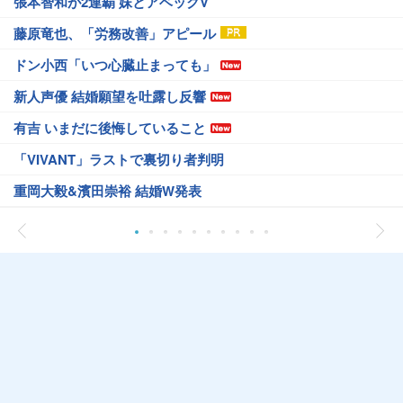
張本智和が2連覇 妹とアベックV
藤原竜也、「労務改善」アピール
ドン小西「いつ心臓止まっても」
新人声優 結婚願望を吐露し反響
有吉 いまだに後悔していること
「VIVANT」ラストで裏切り者判明
重岡大毅&濱田崇裕 結婚W発表