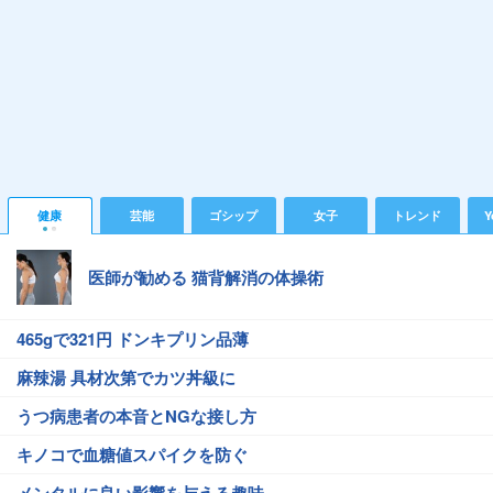
健康
芸能
ゴシップ
女子
トレンド
Y
医師が勧める 猫背解消の体操術
465gで321円 ドンキプリン品薄
麻辣湯 具材次第でカツ丼級に
うつ病患者の本音とNGな接し方
キノコで血糖値スパイクを防ぐ