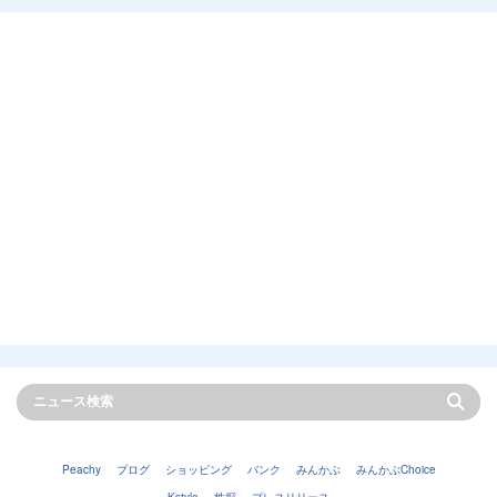
Peachy
ブログ
ショッピング
バンク
みんかぶ
みんかぶChoice
Kstyle
株探
プレスリリース