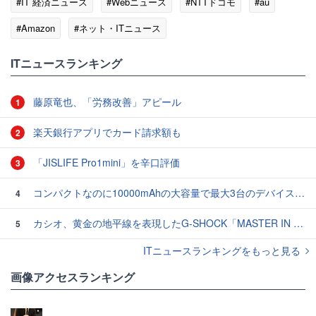
#IT 経済ニュース
#Webニュース
#NTTドコモ
#au
#Amazon
#ネット・ITニュース
ITニュースランキング
藤原竜也、「労務改善」アピール
1
楽天銀行アプリでカード請求額も
2
「JISLIFE Pro1mini」を辛口評価
3
コンパクトなのに10000mAhの大容量で最大3台のデバイスを同時充電できる半固体モバイルバッテリー「SMARTCOBY Pro SLIM SS」レビュー
4
カシオ、黄金の地平線を表現したG-SHOCK「MASTER IN HORIZON GOLD」3モデル
5
ITニュースランキングをもっと見る
画像アクセスランキング