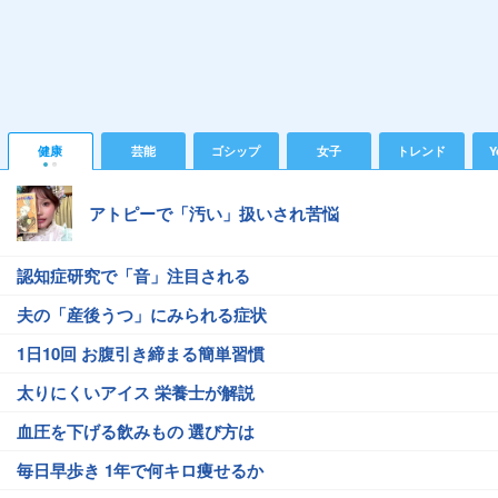
健康
芸能
ゴシップ
女子
トレンド
Y
アトピーで「汚い」扱いされ苦悩
認知症研究で「音」注目される
夫の「産後うつ」にみられる症状
1日10回 お腹引き締まる簡単習慣
太りにくいアイス 栄養士が解説
血圧を下げる飲みもの 選び方は
毎日早歩き 1年で何キロ痩せるか