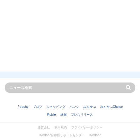
Peachy
ブログ
ショッピング
バンク
みんかぶ
みんかぶChoice
Kstyle
株探
プレスリリース
運営会社
利用規約
プライバシーポリシー
livedoorお客様サポートセンター
livedoor