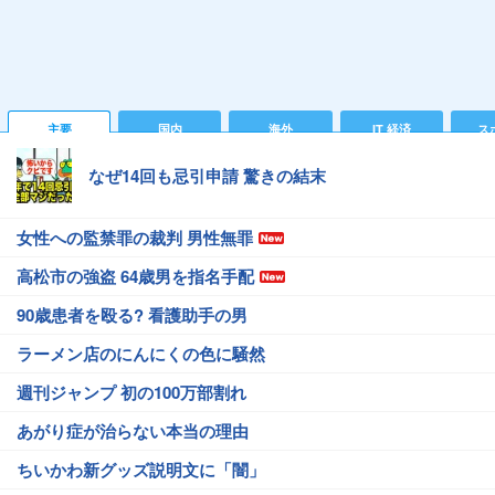
主要
国内
海外
IT 経済
ス
なぜ14回も忌引申請 驚きの結末
女性への監禁罪の裁判 男性無罪
高松市の強盗 64歳男を指名手配
90歳患者を殴る? 看護助手の男
ラーメン店のにんにくの色に騒然
週刊ジャンプ 初の100万部割れ
あがり症が治らない本当の理由
ちいかわ新グッズ説明文に「闇」