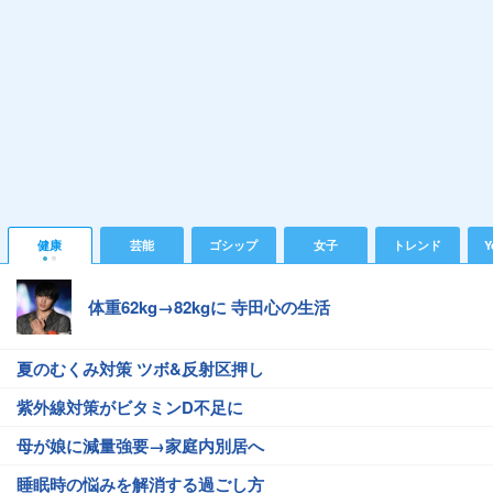
健康
芸能
ゴシップ
女子
トレンド
Y
体重62kg→82kgに 寺田心の生活
夏のむくみ対策 ツボ&反射区押し
紫外線対策がビタミンD不足に
母が娘に減量強要→家庭内別居へ
睡眠時の悩みを解消する過ごし方