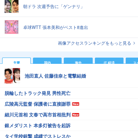
朝ドラ 次週予告に「ゲンナリ」
卓球WTT 張本美和がベスト8進出
画像アクセスランキングをもっと見る
主要
国内
海外
IT 経済
ス
池田直人 佐藤佳奈と電撃結婚
脱輪したトラック発見 男性死亡
広陵高元監督 保護者に直接謝罪
細川元首相 文春で高市首相批判
銀メダリスト 本多灯被告を起訴
タイ学校銃撃 成績でストレスか