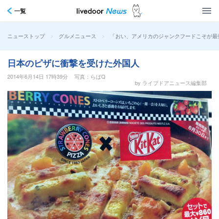
一覧
>
>
「おい、アメリカのジャンクフードこそが最
ニューストップ
グルメニュース
日本のピザに衝撃を受けた外国人
2014年6月14日 17時39分
写真：らばQ
by ライブドアニュース編集部