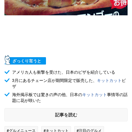
ざっくり言うと
アメリカ人も衝撃を受けた、日本のピザを紹介している
3月にあるチェーン店が期間限定で販売した、
キットカット
ピ
ザ
海外掲示板では驚きの声の他、日本の
キットカット
事情等の話
題に花が咲いた
記事を読む
#グルメニュース
#キットカット
#注目のグルメ