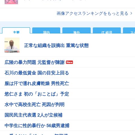
画像アクセスランキングをもっと見る
主要
国内
海外
IT 経済
ス
正常な組織を誤摘出 重篤な状態
広陵の暴力問題 元監督が陳謝
石川の最低賃金 国の目安上回る
服は汗で濡れ皮膚乾燥 男性死亡
悠仁さま 初の「おことば」予定
水中で高校生死亡 死因が判明
国民民主代表選 2人が立候補
中学生に性的暴行か 56歳男逮捕