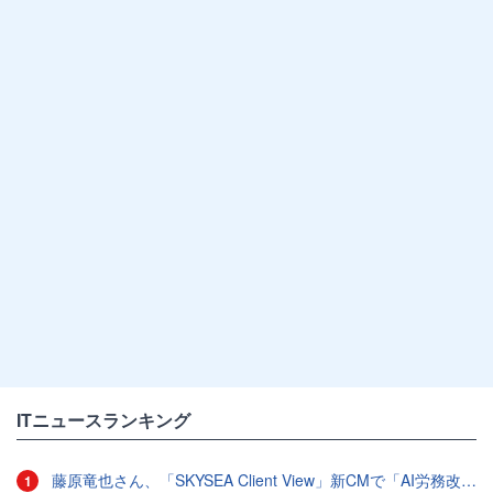
ITニュースランキング
藤原竜也さん、「SKYSEA Client View」新CMで「AI労務改善」をアピール 働き方をAIが分析したら「すぐに休んで」と言われる？
1