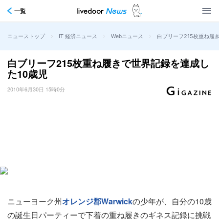
一覧
>
>
>
白ブリーフ215枚重ね履
ニューストップ
IT 経済ニュース
Webニュース
白ブリーフ215枚重ね履きで世界記録を達成し
た10歳児
2010年6月30日 15時0分
ニューヨーク州
オレンジ郡
Warwick
の少年が、自分の10歳
の誕生日パーティーで下着の重ね履きのギネス記録に挑戦