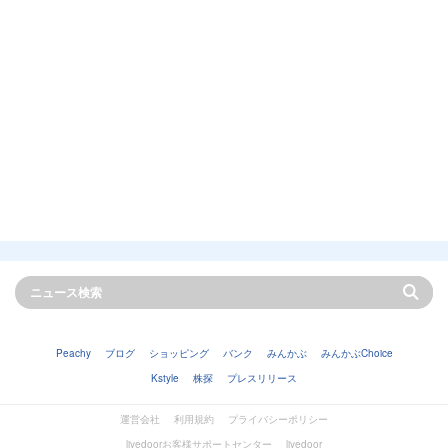
Peachy
ブログ
ショッピング
バンク
みんかぶ
みんかぶChoice
Kstyle
株探
プレスリリース
運営会社
利用規約
プライバシーポリシー
livedoorお客様サポートセンター
livedoor