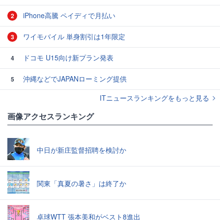
iPhone高騰 ペイディで月払い
2
ワイモバイル 単身割引は1年限定
3
ドコモ U15向け新プラン発表
4
沖縄などでJAPANローミング提供
5
ITニュースランキングをもっと見る
画像アクセスランキング
中日が新庄監督招聘を検討か
関東「真夏の暑さ」は終了か
卓球WTT 張本美和がベスト8進出