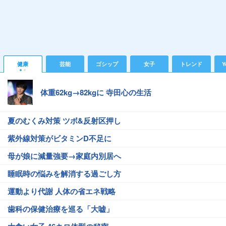
健康
芸能
ゴシップ
女子
トレンド
Y
体重62kg→82kgに 寺田心の生活
夏のむくみ対策 ツボ&反射区押し
紫外線対策がビタミンD不足に
母が娘に減量強要→家庭内別居へ
睡眠時の悩みを解消する過ごし方
運動より代謝 人体の省エネ戦略
歯科の保健治療を巡る「大嘘」