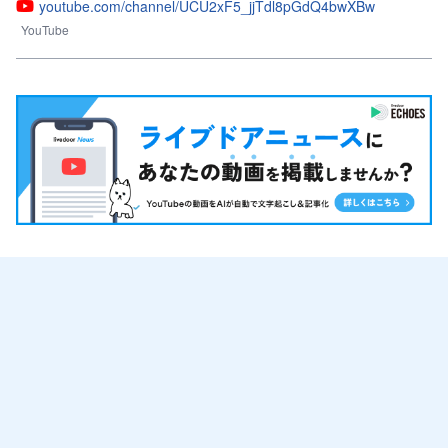
youtube.com/channel/UCU2xF5_jjTdl8pGdQ4bwXBw
YouTube