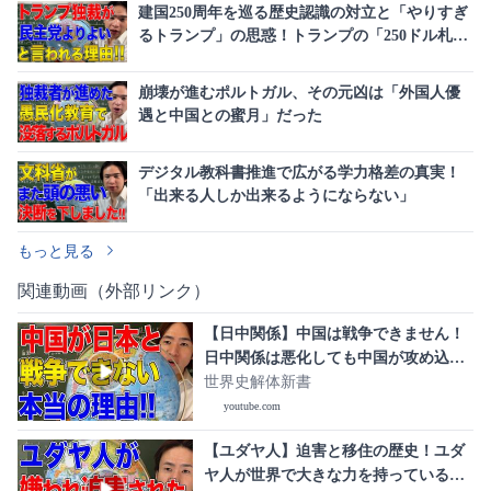
建国250周年を巡る歴史認識の対立と「やりすぎ
るトランプ」の思惑！トランプの「250ドル札」
発行計画は左翼への対抗だった
崩壊が進むポルトガル、その元凶は「外国人優
遇と中国との蜜月」だった
デジタル教科書推進で広がる学力格差の真実！
「出来る人しか出来るようにならない」
もっと見る
関連動画（外部リンク）
【日中関係】中国は戦争できません！
日中関係は悪化しても中国が攻め込ま
ないといえるこれだけの理由！
世界史解体新書
youtube.com
【ユダヤ人】迫害と移住の歴史！ユダ
ヤ人が世界で大きな力を持っている本