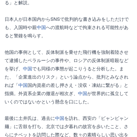
る」と解説。
日本人が日本国内からSNSで批判的な書き込みをしただけで
も、入国時や親
中国
への渡航時などで拘束される可能性があ
ると警鐘を鳴らす。
他国の事例として、反体制派を乗せた飛行機を強制着陸させ
て逮捕したベラルーシの事件や、ロシアの反体制派暗殺など
を挙げ、
中国
でも同様の事態が起こりうると分析した。ま
た、「企業進出のリスク」という論点から、批判とみなされ
れば「
中国
国内資産の差し押さえ・没収・凍結に繋がる」と
指摘。外資系企業の撤退が相次ぎ、
中国
が世界的に孤立して
いくのではないかという懸念を口にした。
最後に土井氏は、過去に
中国
を訪れ、西安の「ビャンビャン
麺」に舌鼓を打ち、北京では夕暮れの故宮を歩いたこと、さ
らにチベットを訪問した際など、数々の素晴らしい思い出を