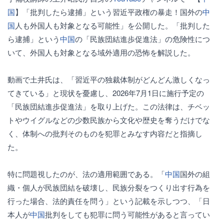
国
】「批判したら逮捕」という習近平政権の暴走！国外の
中
国
人も外国人も対象となる可能性」を公開した。「批判した
ら逮捕」という
中国
の「民族団結進歩促進法」の危険性につ
いて、外国人も対象となる域外適用の恐怖を解説した。
動画で土井氏は、「習近平の独裁体制がどんどん激しくなっ
てきている」と現状を憂慮し、2026年7月1日に施行予定の
「民族団結進歩促進法」を取り上げた。この法律は、チベッ
トやウイグルなどの少数民族から文化や歴史を奪うだけでな
く、体制への批判そのものを犯罪とみなす内容だと指摘し
た。
特に問題視したのが、法の適用範囲である。「
中国
国外の組
織・個人が民族団結を破壊し、民族分裂をつくり出す行為を
行った場合、法的責任を問う」という記載を示しつつ、「日
本人が
中国
批判をしても犯罪に問う可能性があると言ってい