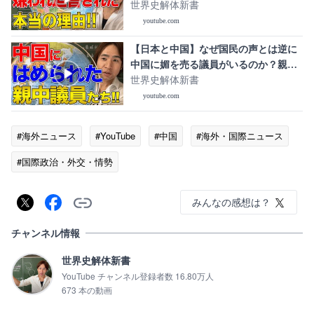
当の理由
世界史解体新書
youtube.com
【日本と中国】なぜ国民の声とは逆に
中国に媚を売る議員がいるのか？親中
議員の真実！
世界史解体新書
youtube.com
#海外ニュース
#YouTube
#中国
#海外・国際ニュース
#国際政治・外交・情勢
みんなの感想は？
チャンネル情報
世界史解体新書
YouTube チャンネル登録者数 16.80万人
673 本の動画