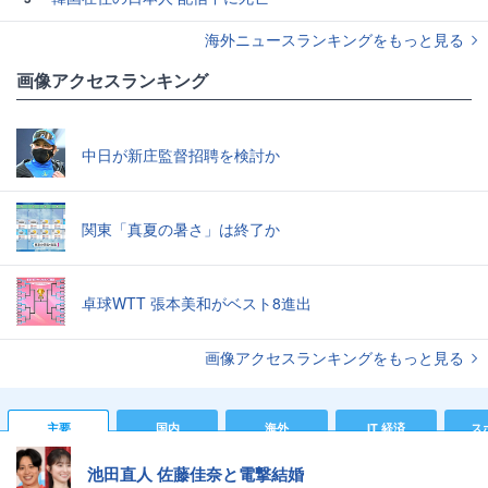
海外ニュースランキングをもっと見る
画像アクセスランキング
中日が新庄監督招聘を検討か
関東「真夏の暑さ」は終了か
卓球WTT 張本美和がベスト8進出
画像アクセスランキングをもっと見る
主要
国内
海外
IT 経済
ス
池田直人 佐藤佳奈と電撃結婚