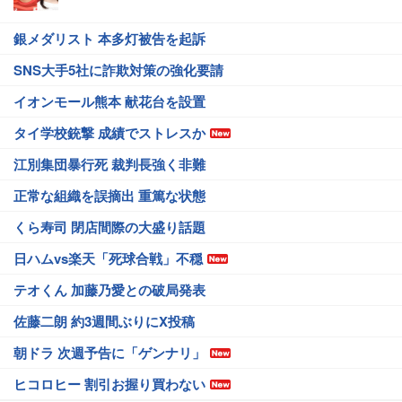
銀メダリスト 本多灯被告を起訴
SNS大手5社に詐欺対策の強化要請
イオンモール熊本 献花台を設置
タイ学校銃撃 成績でストレスか
江別集団暴行死 裁判長強く非難
正常な組織を誤摘出 重篤な状態
くら寿司 閉店間際の大盛り話題
日ハムvs楽天「死球合戦」不穏
テオくん 加藤乃愛との破局発表
佐藤二朗 約3週間ぶりにX投稿
朝ドラ 次週予告に「ゲンナリ」
ヒコロヒー 割引お握り買わない