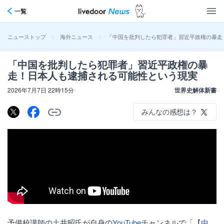
一覧
>
>
「中国を批判したら犯罪者」習近平政権の暴走
ニューストップ
海外ニュース
「中国を批判したら犯罪者」習近平政権の暴
走！日本人も逮捕される可能性という現実
2026年7月7日 22時15分
世界史解体新書
みんなの感想は？
予備校講師の土井昭氏が自身の
YouTube
チャンネルで「【
中