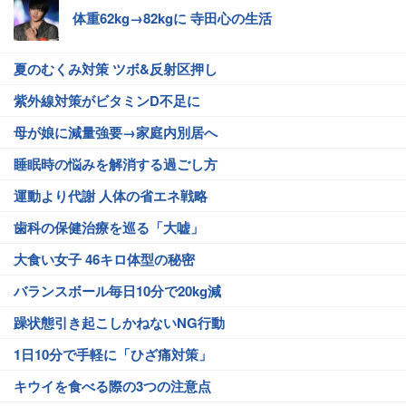
体重62kg→82kgに 寺田心の生活
夏のむくみ対策 ツボ&反射区押し
紫外線対策がビタミンD不足に
母が娘に減量強要→家庭内別居へ
睡眠時の悩みを解消する過ごし方
運動より代謝 人体の省エネ戦略
歯科の保健治療を巡る「大嘘」
大食い女子 46キロ体型の秘密
バランスボール毎日10分で20kg減
躁状態引き起こしかねないNG行動
1日10分で手軽に「ひざ痛対策」
キウイを食べる際の3つの注意点