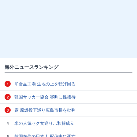
海外ニュースランキング
印食品工場 生地の上を転げ回る
1
韓国サッカー協会 審判に性接待
2
露 原爆投下巡り広島市長を批判
3
米の人気セク女巡り…和解成立
4
韓国在住の日本人 配信中に死亡
5