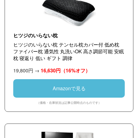
ヒツジのいらない枕
ヒツジのいらない枕 テンセル枕カバー付 低め枕
ファイバー枕 通気性 丸洗いOK 高さ調節可能 安眠
枕 寝返り 低い ギフト 調律
19,800円 →
16,630円
（16%オフ）
Amazonで見る
（価格・在庫状況は記事公開時点のものです）