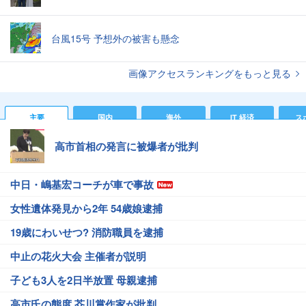
台風15号 予想外の被害も懸念
画像アクセスランキングをもっと見る
主要
国内
海外
IT 経済
ス
高市首相の発言に被爆者が批判
中日・嶋基宏コーチが車で事故
女性遺体発見から2年 54歳娘逮捕
19歳にわいせつ? 消防職員を逮捕
中止の花火大会 主催者が説明
子ども3人を2日半放置 母親逮捕
高市氏の態度 芥川賞作家が批判