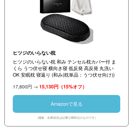
ヒツジのいらない枕
ヒツジのいらない枕 和み テンセル枕カバー付 ま
くら うつ伏せ寝 横向き寝 低反発 高反発 丸洗い
OK 安眠枕 寝返り (和み(枕単品：うつ伏せ向け))
17,800円 →
15,130円
（15%オフ）
Amazonで見る
（価格・在庫状況は記事公開時点のものです）