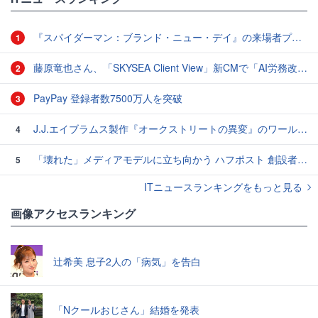
『スパイダーマン：ブランド・ニュー・デイ』の来場者プレゼント、8月14日より配布決定
1
藤原竜也さん、「SKYSEA Client View」新CMで「AI労務改善」をアピール 働き方をAIが分析したら「すぐに休んで」と言われる？
2
PayPay 登録者数7500万人を突破
3
J.J.エイブラムス製作『オークストリートの異変』のワールドプレミアが開催 - 新映像も公開
4
「壊れた」メディアモデルに立ち向かう ハフポスト 創設者：アリアナ・ハフィントン氏のいま
5
ITニュースランキングをもっと見る
画像アクセスランキング
辻希美 息子2人の「病気」を告白
「Nクールおじさん」結婚を発表