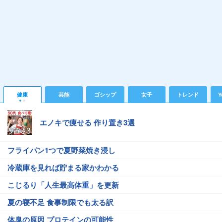
健康
芸能
ゴシップ
女子
トレンド
Y
エノキで痩せる 作り置き3選
フライパン1つで夏野菜焼き浸し
冷蔵庫を見れば貯まる家かわかる
こじるり「人生最高体重」を更新
夏の寝不足 食事制限でも太る訳
体臭の原因 プロテインの可能性