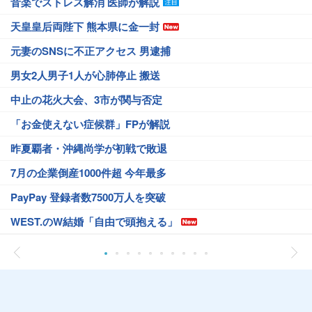
音楽でストレス解消 医師が解説
天皇皇后両陛下 熊本県に金一封
元妻のSNSに不正アクセス 男逮捕
男女2人男子1人が心肺停止 搬送
中止の花火大会、3市が関与否定
「お金使えない症候群」FPが解説
昨夏覇者・沖縄尚学が初戦で敗退
7月の企業倒産1000件超 今年最多
PayPay 登録者数7500万人を突破
WEST.のW結婚「自由で頭抱える」