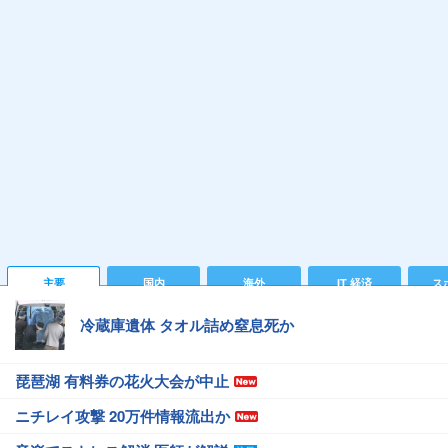
主要
国内
海外
IT 経済
ス
冷蔵庫遺体 タオル詰め窒息死か
琵琶湖 有料券の花火大会が中止
ニチレイ攻撃 20万件情報流出か