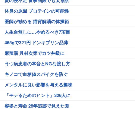
夏の寝不足 食事制限でも太る訳
体臭の原因 プロテインの可能性
医師が勧める 猫背解消の体操術
人生台無しに…やめるべき7項目
465gで321円 ドンキプリン品薄
麻辣湯 具材次第でカツ丼級に
うつ病患者の本音とNGな接し方
キノコで血糖値スパイクを防ぐ
メンタルに良い影響を与える趣味
「モテるためのヒント」326人に
容姿と寿命 28年追跡で見えた差