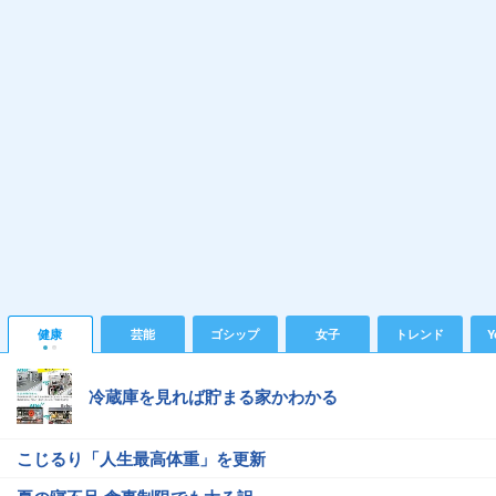
健康
芸能
ゴシップ
女子
トレンド
Y
冷蔵庫を見れば貯まる家かわかる
こじるり「人生最高体重」を更新