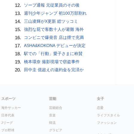
12.
ソープ通報 元従業員のその後
13.
週刊少年ジャンプ 初100万部割れ
14.
三山凌輝がX更新 総ツッコミ
15.
強烈な屁で客数十人が避難 海外
16.
コンビニで爆発音 店は煙で充満
17.
ASHA&KOKONA デビューが決定
18.
駅での「行動」愛子さまに称賛
19.
橋本環奈 撮影現場で窃盗事件
20.
田中圭 億超えの違約金を完済か
スポーツ
芸能
女子
海外サッカー
芸能総合
恋愛
日本代表
音楽
ライフスタイル
Jリーグ
韓流
ファッション
プロ野球
グラビア