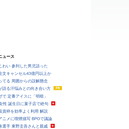
ニュース
こわい 参列した男児語った
注文キャンセル43億円以上か
ってる 周囲からの誤解懸念
が語る汗悩みとの向き合い方
げで 定番アイスに「明暗」
代女性 誕生日に菓子店で絶句
投資枠を効率よく利用 解説
アニメに喫煙描写 BPOで議論
泳選手 東野圭吾さんと親戚