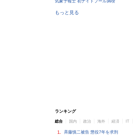
気象予報士 初ナイトプール満喫
もっと見る
ランキング
総合
国内
政治
海外
経済
IT
1.
斉藤慎二被告 懲役7年を求刑