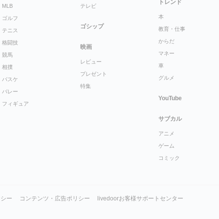
トレンド
MLB
テレビ
本
ゴルフ
ゴシップ
教育・仕事
テニス
からだ
格闘技
映画
マネー
競馬
レビュー
車
相撲
プレゼント
グルメ
バスケ
特集
バレー
YouTube
フィギュア
サブカル
アニメ
ゲーム
コミック
リシー
コンテンツ・広告ポリシー
livedoorお客様サポートセンター