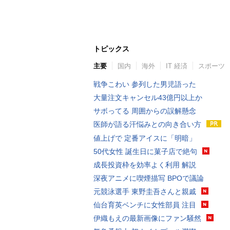
トピックス
主要
国内
海外
IT 経済
スポーツ
戦争こわい 参列した男児語った
大量注文キャンセル43億円以上か
サボってる 周囲からの誤解懸念
医師が語る汗悩みとの向き合い方
値上げで 定番アイスに「明暗」
50代女性 誕生日に菓子店で絶句
成長投資枠を効率よく利用 解説
深夜アニメに喫煙描写 BPOで議論
元競泳選手 東野圭吾さんと親戚
仙台育英ベンチに女性部員 注目
伊織もえの最新画像にファン騒然