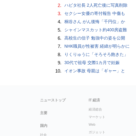
2.
ハビタ社長 2人死亡後に写真削除
3.
セクシー女優の寄付報告 中傷も
4.
桐谷さん がん後悔「千円位」か
5.
シャインマスカット約400房盗難
6.
高校生の信子 勉強中の姿を公開
7.
NHK職員が性被害 経緯が明らかに
8.
りくりゅうに「そろそろ飽きた」
9.
30代で祖母 交際1カ月で妊娠
10.
イオン事故 母親は「ギャー」と
ニューストップ
IT 経済
経済総合
主要
マーケット
Web
国内
ガジェット
社会