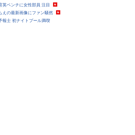
育英ベンチに女性部員 注目
もえの最新画像にファン騒然
予報士 初ナイトプール満喫