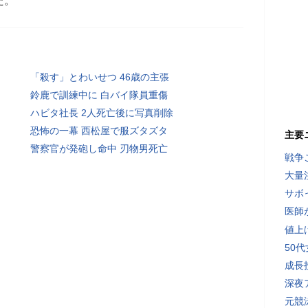
た。
「殺す」とわいせつ 46歳の主張
鈴鹿で訓練中に 白バイ隊員重傷
ハビタ社長 2人死亡後に写真削除
恐怖の一幕 西松屋で服ズタズタ
主要
警察官が発砲し命中 刃物男死亡
戦争
大量
サボ
医師
値上
50
成長
深夜
元競