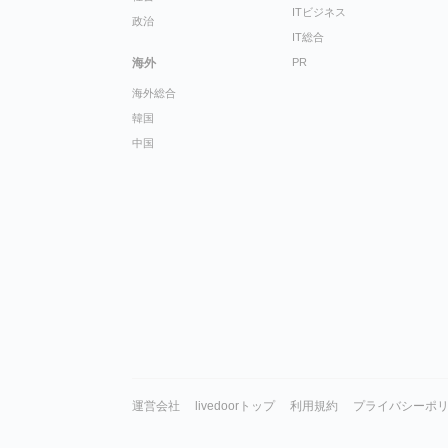
ITビジネス
政治
IT総合
海外
PR
海外総合
韓国
中国
運営会社
livedoorトップ
利用規約
プライバシーポ