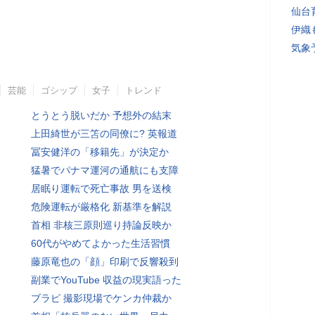
仙台
伊織
気象
芸能
ゴシップ
女子
トレンド
とうとう脱いだか 予想外の結末
上田綺世が三笘の同僚に? 英報道
冨安健洋の「移籍先」が決定か
猛暑でパナマ運河の通航にも支障
居眠り運転で死亡事故 男を送検
危険運転が厳格化 新基準を解説
首相 非核三原則巡り持論反映か
60代がやめてよかった生活習慣
藤原竜也の「顔」印刷で反響殺到
副業でYouTube 収益の現実語った
ブラピ 撮影現場でケンカ仲裁か