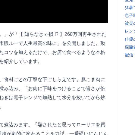
猛暑
息子
被災
レン
。」が「【 知らなきゃ損 !? 】260万回再生された
俳優
市販ルーで人生最高の味に」を公開しました。動
森脇
たコツを加えるだけで、お店で食べるような本格
配信
を紹介しています。
、食材ごとの丁寧な下ごしらえです。豚こま肉に
揉み込み、「お肉に下味をつけることで旨さが倍
ねぎは電子レンジで加熱して水分を抜いてから炒
。
て煮込みます。「騙されたと思ってローリエを買
風味が劇的に変わることを力説。一番硬いにんじん