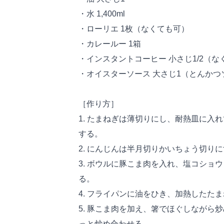
・水 1,400ml
・ローリエ 1枚（なくても可）
・カレールー 1箱
・インスタントコーヒー 小さじ1/2（な
・オイスターソース 大さじ1（とんかつ
［作り方］
1. たまねぎは薄切りにし、耐熱皿に入れ
する。
2. にんじんは半月切りかいちょう切り
3. ボウルに豚こま肉を入れ、塩コショ
る。
4. フライパンに油をひき、加熱したた
5. 豚こま肉を加え、箸でほぐしながら
っと炒め合わせる。