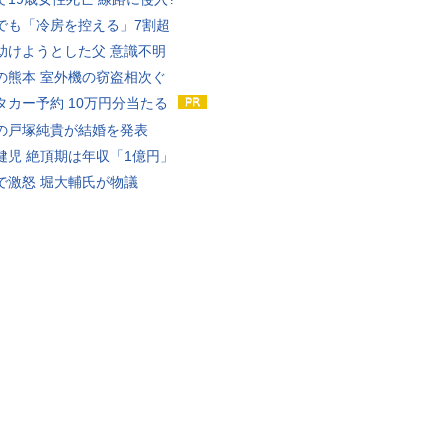
でも「冷房を控える」7割超
助けようとした父 意識不明
の熊本 室外機の窃盗相次ぐ
タカー予約 10万円分当たる
の戸塚純貴が結婚を発表
健児 絶頂期は年収「1億円」
で激怒 堀大輔氏が物議