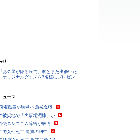
らせ
『あの星が降る丘で、君とまた出会いた
』オリジナルグッズを3名様にプレゼン
ニュース
歳国税職員が脱税か 懲戒免職
の被災地で「火事場泥棒」か
郵便のシステム障害が解消
泊で女性死亡 遺族の胸中
で19歳女性死亡 線路に侵入?