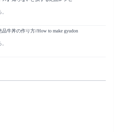
ろ。
丼の作り方//How to make gyudon
ろ。