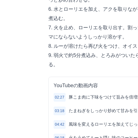
6. 水とローリエを加え、アクを取りな
煮込む。
7. 火を止め、ローリエを取り出す。割
マにならないようしっかり溶かす。
8. ルーが溶けたら再び火をつけ、オイ
9. 弱火で約5分煮込み、とろみがつい
る。
YouTubeの動画内容
豚こま肉に下味をつけて旨みを倍増
02:27
たまねぎをしっかり炒めて甘みを引
03:18
風味を変えるローリエを加えてじっ
04:42
火を止めてルーと隠し味のコーヒー