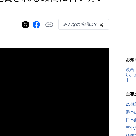
みんなの感想は？
お知
映画
い。
ト！
主要
25
熊本
日本
車中
愛知