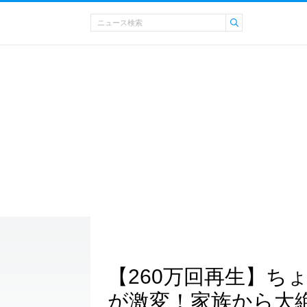
【260万回再生】ち
が激変！家族から大