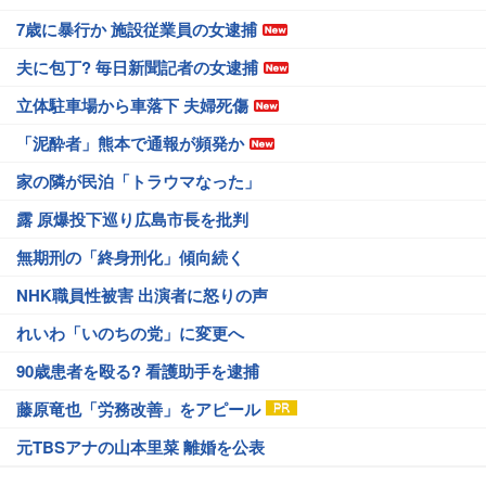
7歳に暴行か 施設従業員の女逮捕
夫に包丁? 毎日新聞記者の女逮捕
立体駐車場から車落下 夫婦死傷
「泥酔者」熊本で通報が頻発か
家の隣が民泊「トラウマなった」
露 原爆投下巡り広島市長を批判
無期刑の「終身刑化」傾向続く
NHK職員性被害 出演者に怒りの声
れいわ「いのちの党」に変更へ
90歳患者を殴る? 看護助手を逮捕
藤原竜也「労務改善」をアピール
元TBSアナの山本里菜 離婚を公表