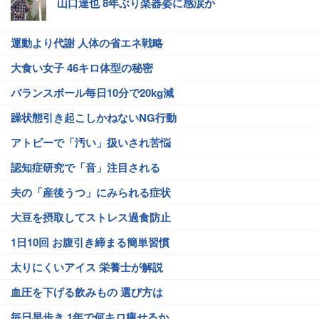
山口達也 8年ぶり楽器姿に感涙か
運動より代謝 人体の省エネ戦略
大食い女子 46キロ体型の秘密
バランスボール毎日10分で20kg減
躁状態引き起こしかねないNG行動
アトピーで「汚い」扱いされ苦悩
認知症研究で「音」注目される
夫の「産後うつ」にみられる症状
大豆を摂取してストレス過食防止
1日10回 お腹引き締まる簡単習慣
太りにくいアイス 栄養士が解説
血圧を下げる飲みもの 選び方は
毎日早歩き 1年で何キロ痩せるか