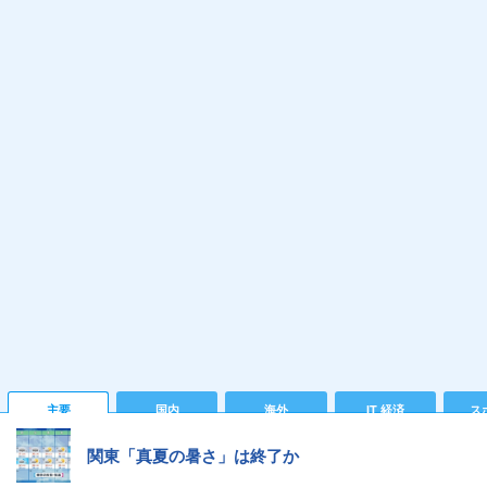
主要
国内
海外
IT 経済
ス
関東「真夏の暑さ」は終了か