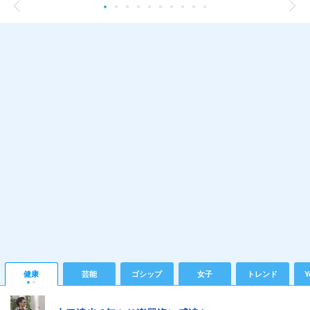
健康
芸能
ゴシップ
女子
トレンド
Y