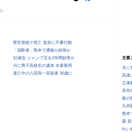
た。
警官発砲で死亡 直前に不審行動
「泥酔者」熊本で通報が頻発か
32歳女 ジャンプ店を2年間妨害か
主要
川に男子高校生の遺体 水着着用
夫に
逃亡中の八田與一容疑者 30歳に
高速
立体
高市
家の
九州
熊本
露 
れい