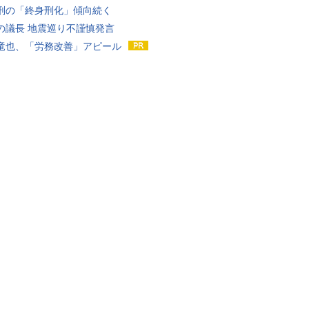
刑の「終身刑化」傾向続く
の議長 地震巡り不謹慎発言
竜也、「労務改善」アピール