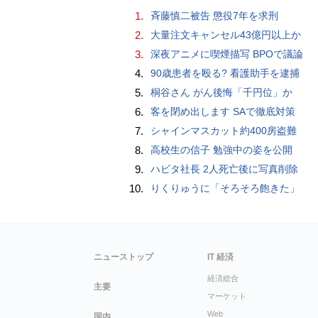
1.
斉藤慎二被告 懲役7年を求刑
2.
大量注文キャンセル43億円以上か
3.
深夜アニメに喫煙描写 BPOで議論
4.
90歳患者を殴る? 看護助手を逮捕
5.
桐谷さん がん後悔「千円位」か
6.
客を閉め出します SAで徹底対策
7.
シャインマスカット約400房盗難
8.
高校生の信子 勉強中の姿を公開
9.
ハビタ社長 2人死亡後に写真削除
10.
りくりゅうに「そろそろ飽きた」
ニューストップ
IT 経済
経済総合
主要
マーケット
Web
国内