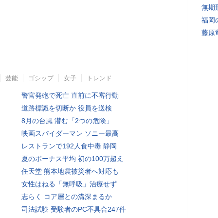
無期
福岡
藤原
芸能
ゴシップ
女子
トレンド
警官発砲で死亡 直前に不審行動
道路標識を切断か 役員を送検
8月の台風 潜む「2つの危険」
映画スパイダーマン ソニー最高
レストランで192人食中毒 静岡
夏のボーナス平均 初の100万超え
任天堂 熊本地震被災者へ対応も
女性はねる「無呼吸」治療せず
志らく コア層との溝深まるか
司法試験 受験者のPC不具合247件