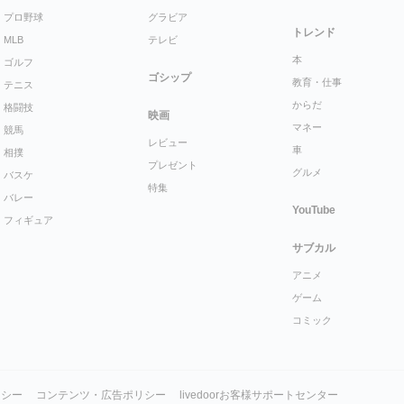
プロ野球
グラビア
トレンド
MLB
テレビ
本
ゴルフ
ゴシップ
教育・仕事
テニス
からだ
格闘技
映画
マネー
競馬
レビュー
車
相撲
プレゼント
グルメ
バスケ
特集
バレー
YouTube
フィギュア
サブカル
アニメ
ゲーム
コミック
リシー
コンテンツ・広告ポリシー
livedoorお客様サポートセンター