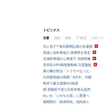
トピックス
主要
国内
海外
IT 経済
スポーツ
夫に包丁? 毎日新聞記者の女逮捕
高速に自転車侵入 路側帯を逆走
立体駐車場から車落下 夫婦死傷
高市氏のPV風視察動画 立憲激怒
家の隣が民泊「トラウマなった」
九州新幹線の再開「8月中」示唆
熊本で最大震度4の地震
露 原爆投下巡り広島市長を批判
れいわ「いのちの党」に変更へ
無期刑の「終身刑化」傾向続く