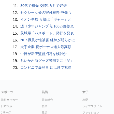
11.
30代で祖母 交際1カ月で妊娠
12.
セクシー女優の寄付報告 中傷も
13.
イオン事故 母親は「ギャー」と
14.
週刊少年ジャンプ 初100万部割れ
15.
茨城県「パスポート」発行を発表
16.
NHK職員が性被害 経緯が明らかに
17.
大手企業 夏ボーナス過去最高額
18.
中日が新庄監督招聘を検討か
19.
ちいかわ新グッズ説明文に「闇」
20.
コンビニで爆発音 店は煙で充満
スポーツ
芸能
女子
海外サッカー
芸能総合
恋愛
日本代表
音楽
ライフスタイル
Jリーグ
韓流
ファッション