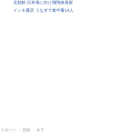
北朝鮮 日本海に向け飛翔体発射
ドンキ露店 うなぎで食中毒14人
スポーツ
芸能
女子