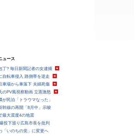
ニュース
包丁? 毎日新聞記者の女逮捕
に自転車侵入 路側帯を逆走
駐車場から車落下 夫婦死傷
氏のPV風視察動画 立憲激怒
隣が民泊「トラウマなった」
新幹線の再開「8月中」示唆
で最大震度4の地震
原爆投下巡り広島市長を批判
わ「いのちの党」に変更へ