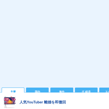
主要
国内
海外
IT 経済
ス
人気YouTuber 離婚を即撤回