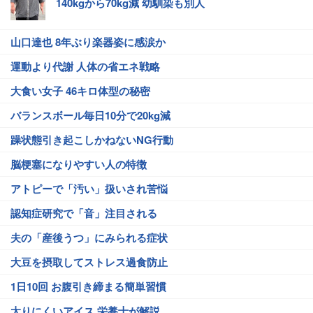
140kgから70kg減 幼馴染も別人
山口達也 8年ぶり楽器姿に感涙か
運動より代謝 人体の省エネ戦略
大食い女子 46キロ体型の秘密
バランスボール毎日10分で20kg減
躁状態引き起こしかねないNG行動
脳梗塞になりやすい人の特徴
アトピーで「汚い」扱いされ苦悩
認知症研究で「音」注目される
夫の「産後うつ」にみられる症状
大豆を摂取してストレス過食防止
1日10回 お腹引き締まる簡単習慣
太りにくいアイス 栄養士が解説