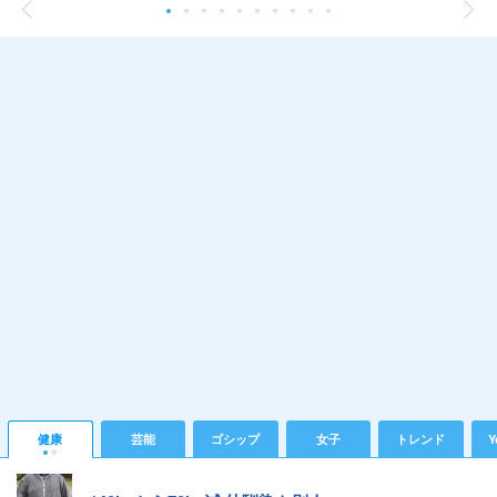
健康
芸能
ゴシップ
女子
トレンド
Y