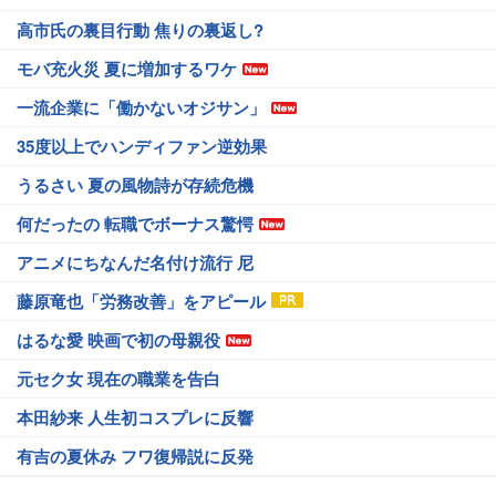
高市氏の裏目行動 焦りの裏返し?
モバ充火災 夏に増加するワケ
一流企業に「働かないオジサン」
35度以上でハンディファン逆効果
うるさい 夏の風物詩が存続危機
何だったの 転職でボーナス驚愕
アニメにちなんだ名付け流行 尼
藤原竜也「労務改善」をアピール
はるな愛 映画で初の母親役
元セク女 現在の職業を告白
本田紗来 人生初コスプレに反響
有吉の夏休み フワ復帰説に反発