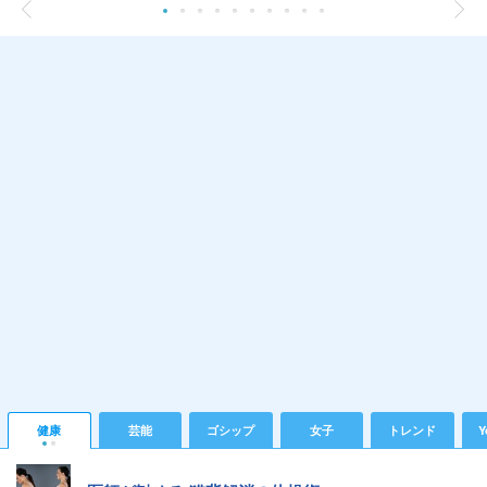
健康
芸能
ゴシップ
女子
トレンド
Y