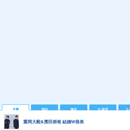
主要
国内
海外
IT 経済
ス
重岡大毅&濱田崇裕 結婚W発表