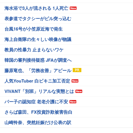
海水浴で3人が流される 1人死亡
表参道でタクシーがビル突っ込む
台風16号が小笠原近海で発生
海上自衛隊の生々しい映像が物議
教員の性暴力 止まらないワケ
韓国の審判接待疑惑 JFAが調査へ
藤原竜也、「労務改善」アピール
人気YouTuber 白ビキニ加工否定
VIVANT「別班」リアルな実態とは
パー子の認知症 老老介護に不安
さらば森田、FX投資詐欺被害告白
山崎怜奈、突然妊娠だけ公表の訳