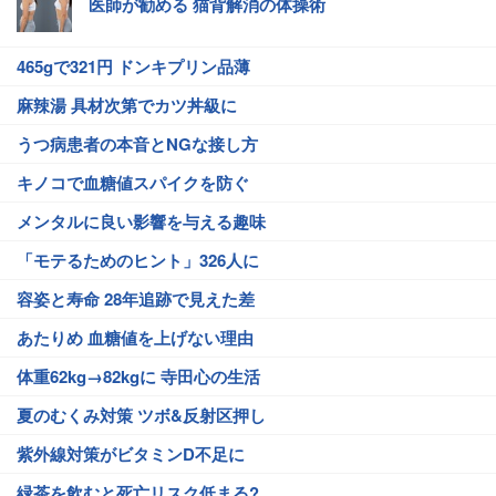
医師が勧める 猫背解消の体操術
465gで321円 ドンキプリン品薄
麻辣湯 具材次第でカツ丼級に
うつ病患者の本音とNGな接し方
キノコで血糖値スパイクを防ぐ
メンタルに良い影響を与える趣味
「モテるためのヒント」326人に
容姿と寿命 28年追跡で見えた差
あたりめ 血糖値を上げない理由
体重62kg→82kgに 寺田心の生活
夏のむくみ対策 ツボ&反射区押し
紫外線対策がビタミンD不足に
緑茶を飲むと死亡リスク低まる?