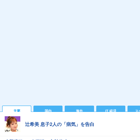
主要
国内
海外
IT 経済
ス
辻希美 息子2人の「病気」を告白