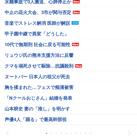
水難事故で3人搬送、心肺停止か
中止の花火大会、3市が関与否定
音楽でストレス解消 医師が解説
甲子園中継で異変「どうした」
10代で無期刑 社会に戻る可能性
リュウジ氏の熊本支援方法に反響
クマを溺死させて駆除…抗議殺到
ヌートバー 日本人の祖父が死去
胸を揉まれた…フェスで痴漢被害
「Nクールおじさん」結婚を発表
山本耕史 妻の「推し」を明かす
声優4人「踊る」で最高幹部役