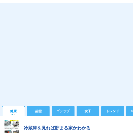
健康
芸能
ゴシップ
女子
トレンド
Y
冷蔵庫を見れば貯まる家かわかる