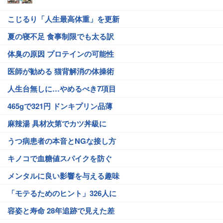
こじるり「人生最高体重」を更新
夏の寝不足 食事制限でも太る訳
体臭の原因 プロテインの可能性
医師が勧める 猫背解消の体操術
人生台無しに…やめるべき7項目
465gで321円 ドンキプリン品薄
麻辣湯 具材次第でカツ丼級に
うつ病患者の本音とNGな接し方
キノコで血糖値スパイクを防ぐ
メンタルに良い影響を与える趣味
「モテるためのヒント」326人に
容姿と寿命 28年追跡で見えた差