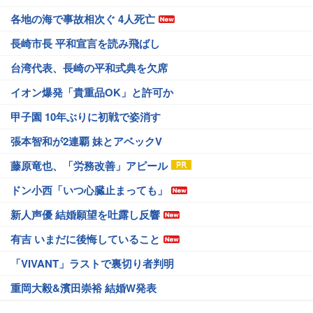
各地の海で事故相次ぐ 4人死亡
長崎市長 平和宣言を読み飛ばし
台湾代表、長崎の平和式典を欠席
イオン爆発「貴重品OK」と許可か
甲子園 10年ぶりに初戦で姿消す
張本智和が2連覇 妹とアベックV
藤原竜也、「労務改善」アピール
ドン小西「いつ心臓止まっても」
新人声優 結婚願望を吐露し反響
有吉 いまだに後悔していること
「VIVANT」ラストで裏切り者判明
重岡大毅&濱田崇裕 結婚W発表