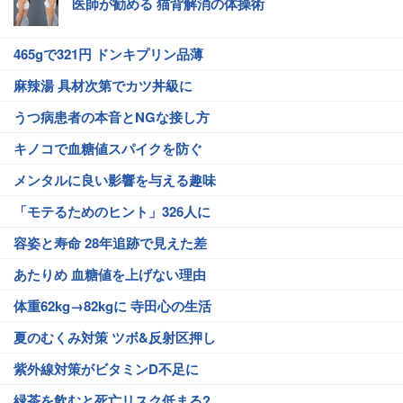
医師が勧める 猫背解消の体操術
465gで321円 ドンキプリン品薄
麻辣湯 具材次第でカツ丼級に
うつ病患者の本音とNGな接し方
キノコで血糖値スパイクを防ぐ
メンタルに良い影響を与える趣味
「モテるためのヒント」326人に
容姿と寿命 28年追跡で見えた差
あたりめ 血糖値を上げない理由
体重62kg→82kgに 寺田心の生活
夏のむくみ対策 ツボ&反射区押し
紫外線対策がビタミンD不足に
緑茶を飲むと死亡リスク低まる?