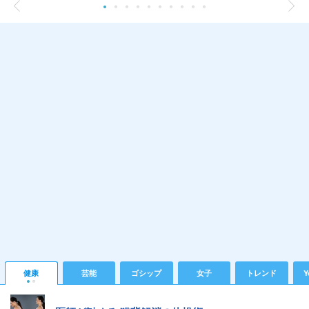
健康
芸能
ゴシップ
女子
トレンド
Y