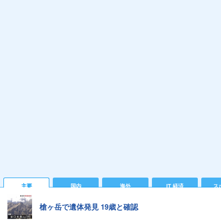
主要
国内
海外
IT 経済
ス
槍ヶ岳で遺体発見 19歳と確認