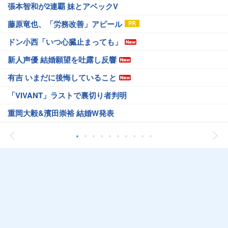
張本智和が2連覇 妹とアベックV
藤原竜也、「労務改善」アピール
ドン小西「いつ心臓止まっても」
新人声優 結婚願望を吐露し反響
有吉 いまだに後悔していること
「VIVANT」ラストで裏切り者判明
重岡大毅&濱田崇裕 結婚W発表