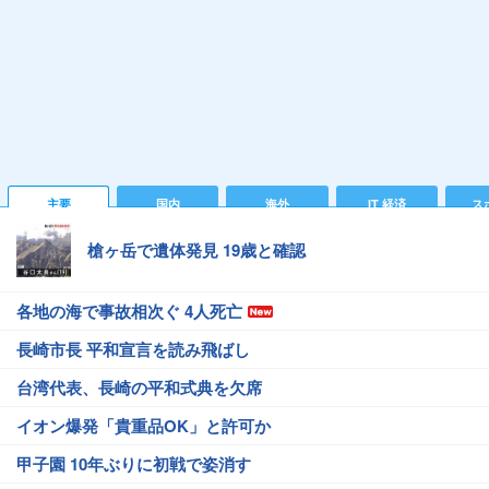
主要
国内
海外
IT 経済
ス
槍ヶ岳で遺体発見 19歳と確認
各地の海で事故相次ぐ 4人死亡
長崎市長 平和宣言を読み飛ばし
台湾代表、長崎の平和式典を欠席
イオン爆発「貴重品OK」と許可か
甲子園 10年ぶりに初戦で姿消す