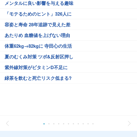
メンタルに良い影響を与える趣味
「モテるためのヒント」326人に
容姿と寿命 28年追跡で見えた差
あたりめ 血糖値を上げない理由
体重62kg→82kgに 寺田心の生活
夏のむくみ対策 ツボ&反射区押し
紫外線対策がビタミンD不足に
緑茶を飲むと死亡リスク低まる?