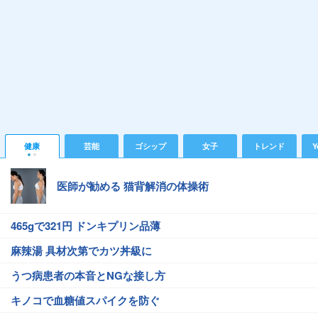
健康
芸能
ゴシップ
女子
トレンド
Y
医師が勧める 猫背解消の体操術
465gで321円 ドンキプリン品薄
麻辣湯 具材次第でカツ丼級に
うつ病患者の本音とNGな接し方
キノコで血糖値スパイクを防ぐ