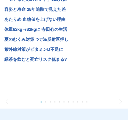
容姿と寿命 28年追跡で見えた差
あたりめ 血糖値を上げない理由
体重62kg→82kgに 寺田心の生活
夏のむくみ対策 ツボ&反射区押し
紫外線対策がビタミンD不足に
緑茶を飲むと死亡リスク低まる?