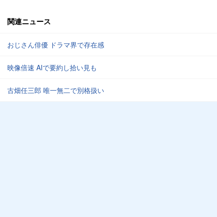
関連ニュース
おじさん俳優 ドラマ界で存在感
映像倍速 AIで要約し拾い見も
古畑任三郎 唯一無二で別格扱い