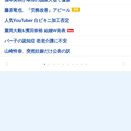
藤原竜也、「労務改善」アピール
人気YouTuber 白ビキニ加工否定
重岡大毅&濱田崇裕 結婚W発表
パー子の認知症 老老介護に不安
山崎怜奈、突然妊娠だけ公表の訳