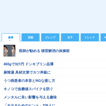
健康
芸能
ゴシップ
女子
トレンド
Y
医師が勧める 猫背解消の体操術
465gで321円 ドンキプリン品薄
麻辣湯 具材次第でカツ丼級に
うつ病患者の本音とNGな接し方
キノコで血糖値スパイクを防ぐ
メンタルに良い影響を与える趣味
「モテるためのヒント」326人に