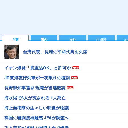
主要
国内
海外
IT 経済
ス
台湾代表、長崎の平和式典を欠席
イオン爆発「貴重品OK」と許可か
JR東海夜行列車が一夜限りの復刻
長野県知事選挙 現職が当選確実
海水浴で3人が流される 1人死亡
海上自衛隊の生々しい映像が物議
韓国の審判接待疑惑 JFAが調査へ
張本美和が卓球の国際大会で優勝