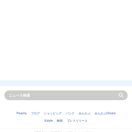
Peachy
ブログ
ショッピング
バンク
みんかぶ
みんかぶChoice
Kstyle
株探
プレスリリース