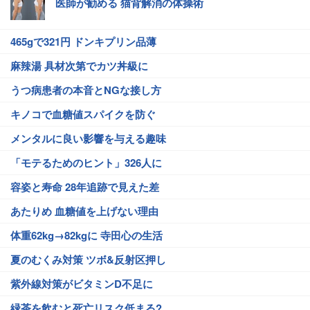
医師が勧める 猫背解消の体操術
465gで321円 ドンキプリン品薄
麻辣湯 具材次第でカツ丼級に
うつ病患者の本音とNGな接し方
キノコで血糖値スパイクを防ぐ
メンタルに良い影響を与える趣味
「モテるためのヒント」326人に
容姿と寿命 28年追跡で見えた差
あたりめ 血糖値を上げない理由
体重62kg→82kgに 寺田心の生活
夏のむくみ対策 ツボ&反射区押し
紫外線対策がビタミンD不足に
緑茶を飲むと死亡リスク低まる?