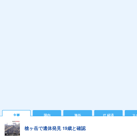
主要
国内
海外
IT 経済
ス
槍ヶ岳で遺体発見 19歳と確認