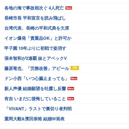
各地の海で事故相次ぐ 4人死亡
長崎市長 平和宣言を読み飛ばし
台湾代表、長崎の平和式典を欠席
イオン爆発「貴重品OK」と許可か
甲子園 10年ぶりに初戦で姿消す
張本智和が2連覇 妹とアベックV
藤原竜也、「労務改善」アピール
ドン小西「いつ心臓止まっても」
新人声優 結婚願望を吐露し反響
有吉 いまだに後悔していること
「VIVANT」ラストで裏切り者判明
重岡大毅&濱田崇裕 結婚W発表