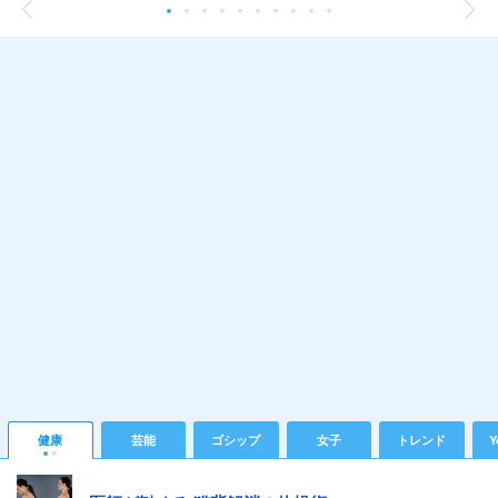
健康
芸能
ゴシップ
女子
トレンド
Y