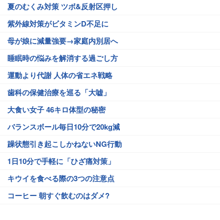
夏のむくみ対策 ツボ&反射区押し
紫外線対策がビタミンD不足に
母が娘に減量強要→家庭内別居へ
睡眠時の悩みを解消する過ごし方
運動より代謝 人体の省エネ戦略
歯科の保健治療を巡る「大嘘」
大食い女子 46キロ体型の秘密
バランスボール毎日10分で20kg減
躁状態引き起こしかねないNG行動
1日10分で手軽に「ひざ痛対策」
キウイを食べる際の3つの注意点
コーヒー 朝すぐ飲むのはダメ?