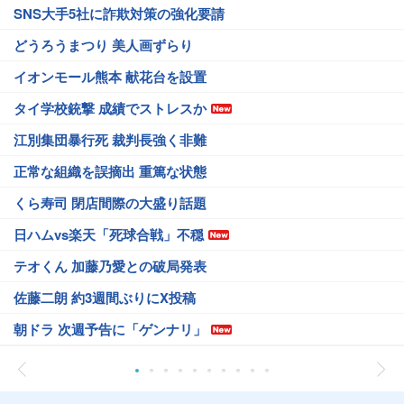
SNS大手5社に詐欺対策の強化要請
どうろうまつり 美人画ずらり
イオンモール熊本 献花台を設置
タイ学校銃撃 成績でストレスか
江別集団暴行死 裁判長強く非難
正常な組織を誤摘出 重篤な状態
くら寿司 閉店間際の大盛り話題
日ハムvs楽天「死球合戦」不穏
テオくん 加藤乃愛との破局発表
佐藤二朗 約3週間ぶりにX投稿
朝ドラ 次週予告に「ゲンナリ」