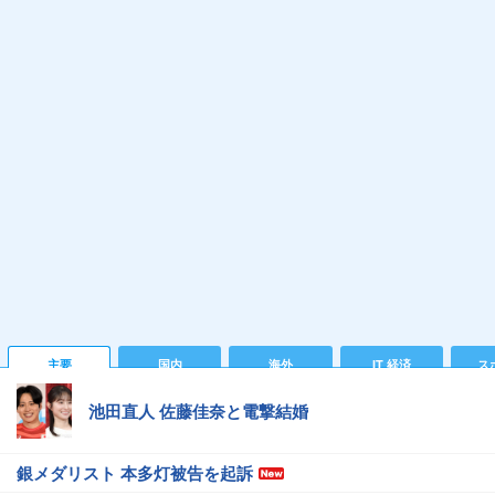
主要
国内
海外
IT 経済
ス
池田直人 佐藤佳奈と電撃結婚
銀メダリスト 本多灯被告を起訴