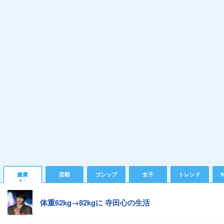
健康
芸能
ゴシップ
女子
トレンド
Y
体重62kg→82kgに 寺田心の生活