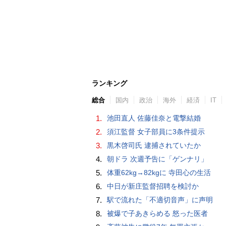
ランキング
総合
国内
政治
海外
経済
IT
1.
池田直人 佐藤佳奈と電撃結婚
2.
須江監督 女子部員に3条件提示
3.
黒木啓司氏 逮捕されていたか
4.
朝ドラ 次週予告に「ゲンナリ」
5.
体重62kg→82kgに 寺田心の生活
6.
中日が新庄監督招聘を検討か
7.
駅で流れた「不適切音声」に声明
8.
被爆で子あきらめる 怒った医者