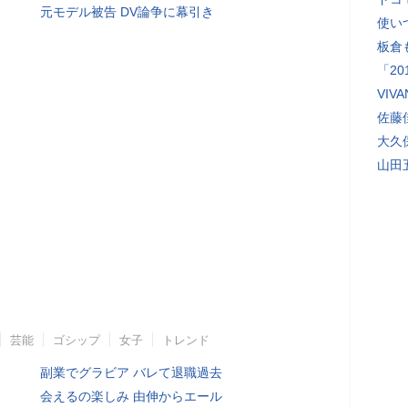
元モデル被告 DV論争に幕引き
使い
板倉
「2
VI
佐藤
大久
山田
芸能
ゴシップ
女子
トレンド
副業でグラビア バレて退職過去
会えるの楽しみ 由伸からエール