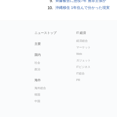
9.
斉藤被告に懲役7年 無罪主張か
10.
沖縄移住 1年住んで分かった現実
ニューストップ
IT 経済
経済総合
主要
マーケット
Web
国内
ガジェット
社会
ITビジネス
政治
IT総合
海外
PR
海外総合
韓国
中国