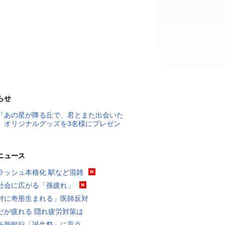
らせ
『あの星が降る丘で、君とまた出会いた
』オリジナルグッズを3名様にプレゼン
ニュース
ラッシュ本格化 駅など混雑
社会に広がる「孫疲れ」
対に奇形生まれる」医師反対
だが疲れる 隠れ疲労対策は
モ新銀行「誕生祭」に盲点