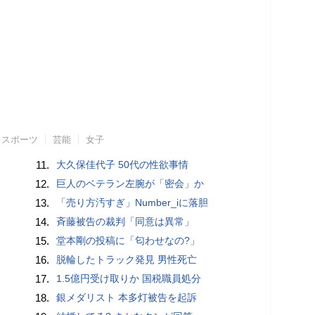
スポーツ
芸能
女子
11.
大久保佳代子 50代の性欲事情
12.
巨人のベテラン左腕が「密会」か
13.
「売り方汚すぎ」Number_iに落胆
14.
斉藤被告の裁判「同意は異常」
15.
堂本剛の投稿に「匂わせなの?」
16.
脱輪したトラック発見 男性死亡
17.
1.5億円受け取りか 国税職員処分
18.
銀メダリスト 本多灯被告を起訴