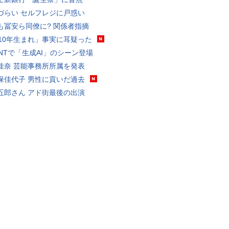
づらい セルフレジに戸惑い
も冨安ら同僚に? 関係者指摘
010年生まれ」事実に耳疑った
VANTで「生成AI」のシーン登場
佳奈 芸能事務所所属を発表
保佳代子 男性に貢いだ過去
五郎さん アド街最後の出演