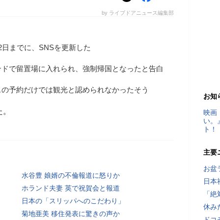
by ライブドアニュース編集部
2日までに、SNSを更新した
ンドで留置場に入れられ、強制帰国となったと告白
スの予約だけでは観光と認められなかったそう
お知
た。
映画
い。
ト！
主要
お盆
水谷豊 娘婿の不倫報道に怒りか
日本
ホランド夫妻 英で祝賀会と報道
「絶
日本の「スリッパへのこだわり」
休み
菊地亜美 移住発表に驚きの声か
ドコ