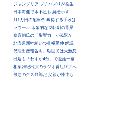
ジャングリア プチバズりが発生
日本海側で水不足も 懸念示す
月1万円の配当金 獲得する手段は
ラウール 印象的な逆転劇の背景
森喜朗氏の「影響力」が減退か
北海道新幹線いつ札幌延伸 解説
代理出産報告も…独国民は大激怒
出廷も「わずか4分」で退廷一幕
相葉雅紀出演のラジオ番組終了へ
最悪のクズ野郎だ 父親が陳述も