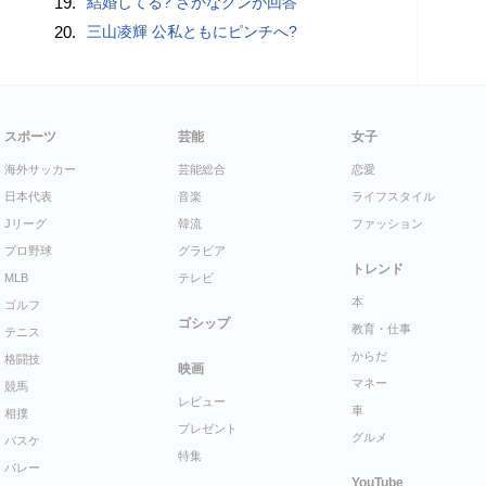
19.
結婚してる? さかなクンが回答
20.
三山凌輝 公私ともにピンチへ?
スポーツ
芸能
女子
海外サッカー
芸能総合
恋愛
日本代表
音楽
ライフスタイル
Jリーグ
韓流
ファッション
プロ野球
グラビア
トレンド
MLB
テレビ
本
ゴルフ
ゴシップ
教育・仕事
テニス
からだ
格闘技
映画
マネー
競馬
レビュー
車
相撲
プレゼント
グルメ
バスケ
特集
バレー
YouTube