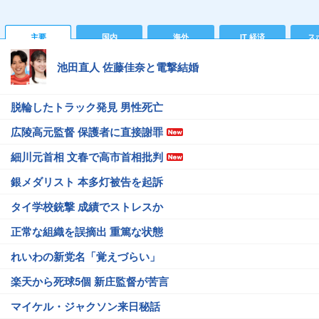
主要
国内
海外
IT 経済
ス
池田直人 佐藤佳奈と電撃結婚
脱輪したトラック発見 男性死亡
広陵高元監督 保護者に直接謝罪
細川元首相 文春で高市首相批判
銀メダリスト 本多灯被告を起訴
タイ学校銃撃 成績でストレスか
正常な組織を誤摘出 重篤な状態
れいわの新党名「覚えづらい」
楽天から死球5個 新庄監督が苦言
マイケル・ジャクソン来日秘話