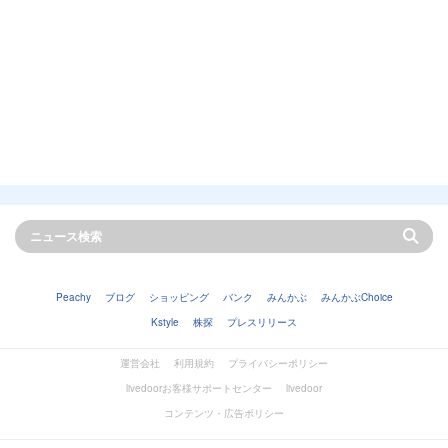
Peachy
ブログ
ショッピング
バンク
みんかぶ
みんかぶChoice
Kstyle
株探
プレスリリース
運営会社
利用規約
プライバシーポリシー
livedoorお客様サポートセンター
livedoor
コンテンツ・広告ポリシー