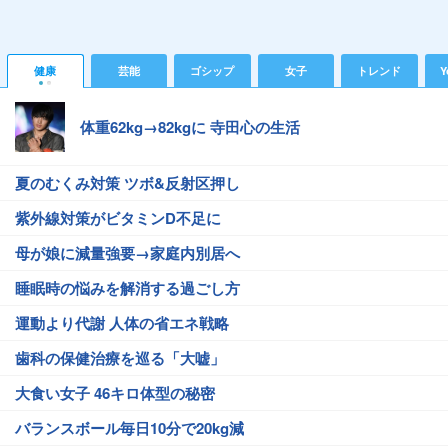
健康
芸能
ゴシップ
女子
トレンド
Y
体重62kg→82kgに 寺田心の生活
夏のむくみ対策 ツボ&反射区押し
紫外線対策がビタミンD不足に
母が娘に減量強要→家庭内別居へ
睡眠時の悩みを解消する過ごし方
運動より代謝 人体の省エネ戦略
歯科の保健治療を巡る「大嘘」
大食い女子 46キロ体型の秘密
バランスボール毎日10分で20kg減