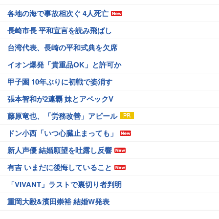
各地の海で事故相次ぐ 4人死亡
長崎市長 平和宣言を読み飛ばし
台湾代表、長崎の平和式典を欠席
イオン爆発「貴重品OK」と許可か
甲子園 10年ぶりに初戦で姿消す
張本智和が2連覇 妹とアベックV
藤原竜也、「労務改善」アピール
ドン小西「いつ心臓止まっても」
新人声優 結婚願望を吐露し反響
有吉 いまだに後悔していること
「VIVANT」ラストで裏切り者判明
重岡大毅&濱田崇裕 結婚W発表