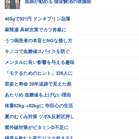
医師が勧める 猫背解消の体操術
465gで321円 ドンキプリン品薄
麻辣湯 具材次第でカツ丼級に
うつ病患者の本音とNGな接し方
キノコで血糖値スパイクを防ぐ
メンタルに良い影響を与える趣味
「モテるためのヒント」326人に
容姿と寿命 28年追跡で見えた差
あたりめ 血糖値を上げない理由
体重62kg→82kgに 寺田心の生活
夏のむくみ対策 ツボ&反射区押し
紫外線対策がビタミンD不足に
緑茶を飲むと死亡リスク低まる?