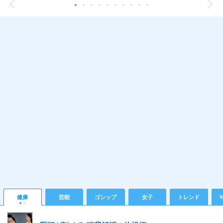
健康
芸能
ゴシップ
女子
トレンド
Y