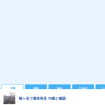
主要
国内
海外
IT 経済
ス
槍ヶ岳で遺体発見 19歳と確認