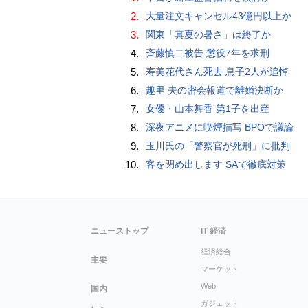
2.
大量注文キャンセル43億円以上か
3.
関東「真夏の暑さ」は終了か
4.
斉藤慎二被告 懲役7年を求刑
5.
寿美花代さん死去 息子2人が追悼
6.
趣里 夫の密会報道で離婚決断か
7.
女優・山本舞香 第1子を出産
8.
深夜アニメに喫煙描写 BPOで議論
9.
玉川氏の「警察官が死刑」に批判
10.
客を閉め出します SAで徹底対策
ニューストップ
IT 経済
経済総合
主要
マーケット
Web
国内
ガジェット