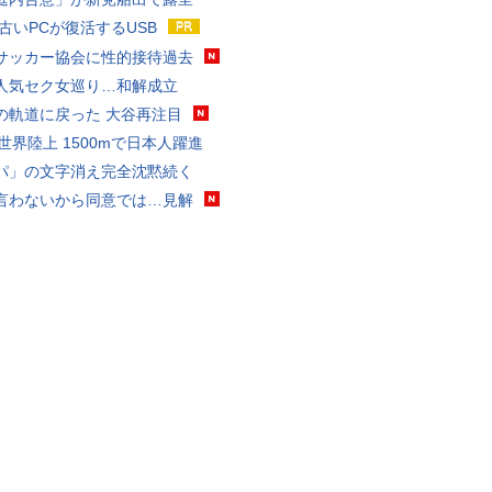
 古いPCが復活するUSB
サッカー協会に性的接待過去
人気セク女巡り…和解成立
の軌道に戻った 大谷再注目
0世界陸上 1500mで日本人躍進
パ」の文字消え完全沈黙続く
言わないから同意では…見解