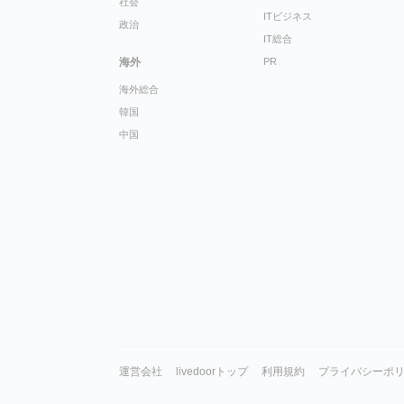
社会
ITビジネス
政治
IT総合
海外
PR
海外総合
韓国
中国
運営会社
livedoorトップ
利用規約
プライバシーポ