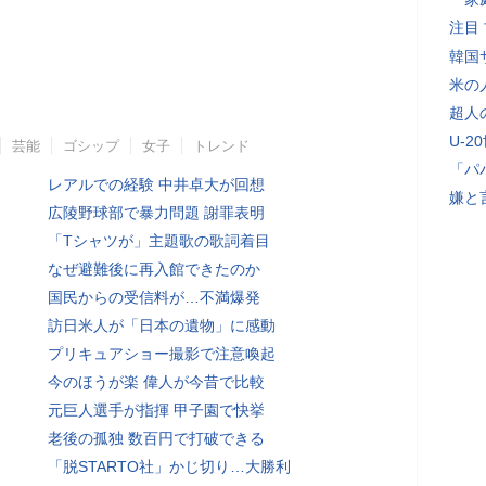
注目
韓国
米の
超人
U-2
芸能
ゴシップ
女子
トレンド
「パ
レアルでの経験 中井卓大が回想
嫌と
広陵野球部で暴力問題 謝罪表明
「Tシャツが」主題歌の歌詞着目
なぜ避難後に再入館できたのか
国民からの受信料が…不満爆発
訪日米人が「日本の遺物」に感動
プリキュアショー撮影で注意喚起
今のほうが楽 偉人が今昔で比較
元巨人選手が指揮 甲子園で快挙
老後の孤独 数百円で打破できる
「脱STARTO社」かじ切り…大勝利