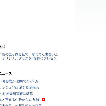
らせ
『あの星が降る丘で、君とまた出会いた
』オリジナルグッズを3名様にプレゼン
ニュース
13号影響か 強風で4人ケガ
ラッシュ開始 新幹線満席も
さま 原爆慰霊碑に供花
なと言えるか分からぬ 見解
庭内合意」が新党船出で露呈