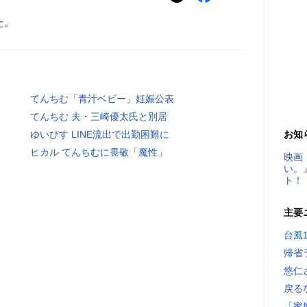
た。
てんちむ「青汁ベビー」妊娠公表
てんちむ 夫・三崎優太氏と別居
ゆいぴす LINE流出で出勤困難に
お知
ヒカル てんちむに畏敬「魔性」
映画
い。
ト！
主要
台風
帰省
悠仁
戻る
「家