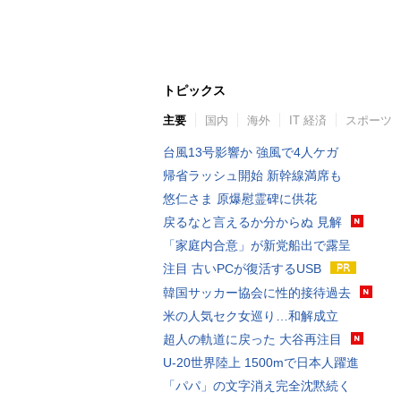
トピックス
主要
国内
海外
IT 経済
スポーツ
台風13号影響か 強風で4人ケガ
帰省ラッシュ開始 新幹線満席も
悠仁さま 原爆慰霊碑に供花
戻るなと言えるか分からぬ 見解
「家庭内合意」が新党船出で露呈
注目 古いPCが復活するUSB
韓国サッカー協会に性的接待過去
米の人気セク女巡り…和解成立
超人の軌道に戻った 大谷再注目
U-20世界陸上 1500mで日本人躍進
「パパ」の文字消え完全沈黙続く