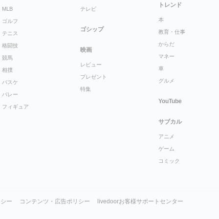
トレンド
MLB
テレビ
本
ゴルフ
ゴシップ
教育・仕事
テニス
からだ
格闘技
映画
マネー
競馬
レビュー
車
相撲
プレゼント
グルメ
バスケ
特集
バレー
YouTube
フィギュア
サブカル
アニメ
ゲーム
コミック
リシー
コンテンツ・広告ポリシー
livedoorお客様サポートセンター