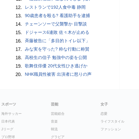
12.
レストランで192人食中毒 静岡
13.
90歳患者を殴る? 看護助手を逮捕
14.
チェーンソーで父襲撃か 目撃談
15.
ドジャース6連敗 佐々木が止める
16.
斉藤被告に「多目的トイレ以下」
17.
みな実を守った? 粋な行動に称賛
18.
高校生の信子 勉強中の姿を公開
19.
歌舞伎俳優 20代女性ひき逃げか
20.
NHK職員性被害 出演者に怒りの声
スポーツ
芸能
女子
海外サッカー
芸能総合
恋愛
日本代表
音楽
ライフスタイル
Jリーグ
韓流
ファッション
プロ野球
グラビア