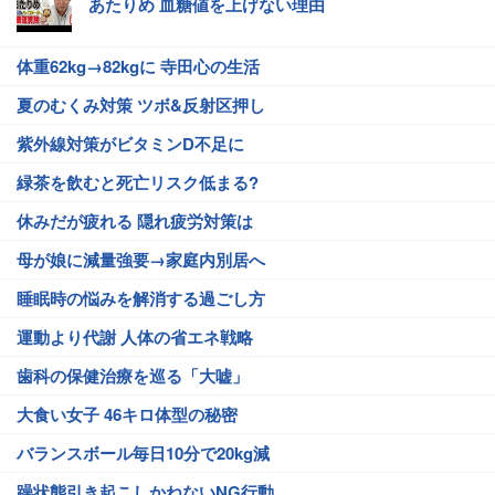
あたりめ 血糖値を上げない理由
体重62kg→82kgに 寺田心の生活
夏のむくみ対策 ツボ&反射区押し
紫外線対策がビタミンD不足に
緑茶を飲むと死亡リスク低まる?
休みだが疲れる 隠れ疲労対策は
母が娘に減量強要→家庭内別居へ
睡眠時の悩みを解消する過ごし方
運動より代謝 人体の省エネ戦略
歯科の保健治療を巡る「大嘘」
大食い女子 46キロ体型の秘密
バランスボール毎日10分で20kg減
躁状態引き起こしかねないNG行動