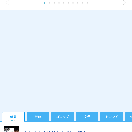
健康
芸能
ゴシップ
女子
トレンド
Y