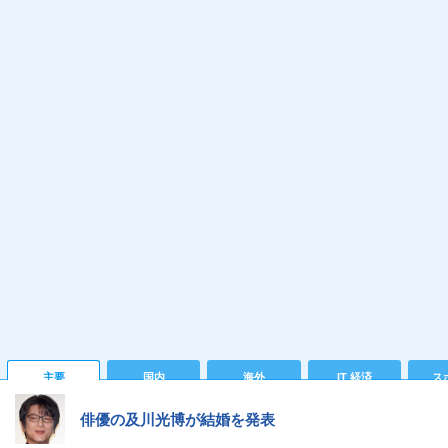
主要
国内
海外
IT 経済
ス
俳優の及川光博が結婚を発表