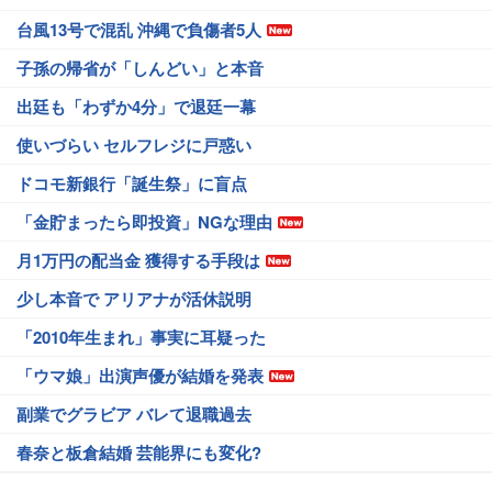
台風13号で混乱 沖縄で負傷者5人
子孫の帰省が「しんどい」と本音
出廷も「わずか4分」で退廷一幕
使いづらい セルフレジに戸惑い
ドコモ新銀行「誕生祭」に盲点
「金貯まったら即投資」NGな理由
月1万円の配当金 獲得する手段は
少し本音で アリアナが活休説明
「2010年生まれ」事実に耳疑った
「ウマ娘」出演声優が結婚を発表
副業でグラビア バレて退職過去
春奈と板倉結婚 芸能界にも変化?