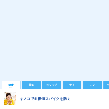
健康
芸能
ゴシップ
女子
トレンド
Y
キノコで血糖値スパイクを防ぐ