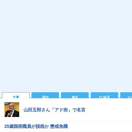
主要
国内
海外
IT 経済
ス
山田五郎さん「アド街」で名言
25歳国税職員が脱税か 懲戒免職