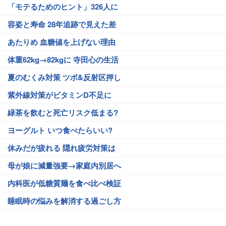
「モテるためのヒント」326人に
容姿と寿命 28年追跡で見えた差
あたりめ 血糖値を上げない理由
体重62kg→82kgに 寺田心の生活
夏のむくみ対策 ツボ&反射区押し
紫外線対策がビタミンD不足に
緑茶を飲むと死亡リスク低まる?
ヨーグルト いつ食べたらいい?
休みだが疲れる 隠れ疲労対策は
母が娘に減量強要→家庭内別居へ
内科医が低糖質麺を食べ比べ検証
睡眠時の悩みを解消する過ごし方