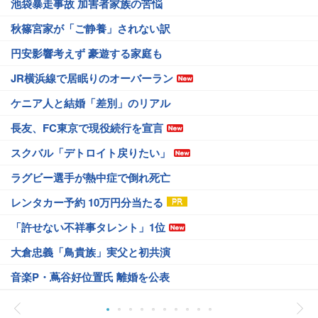
池袋暴走事故 加害者家族の苦悩
秋篠宮家が「ご静養」されない訳
円安影響考えず 豪遊する家庭も
JR横浜線で居眠りのオーバーラン
ケニア人と結婚「差別」のリアル
長友、FC東京で現役続行を宣言
スクバル「デトロイト戻りたい」
ラグビー選手が熱中症で倒れ死亡
レンタカー予約 10万円分当たる
「許せない不祥事タレント」1位
大倉忠義「鳥貴族」実父と初共演
音楽P・蔦谷好位置氏 離婚を公表