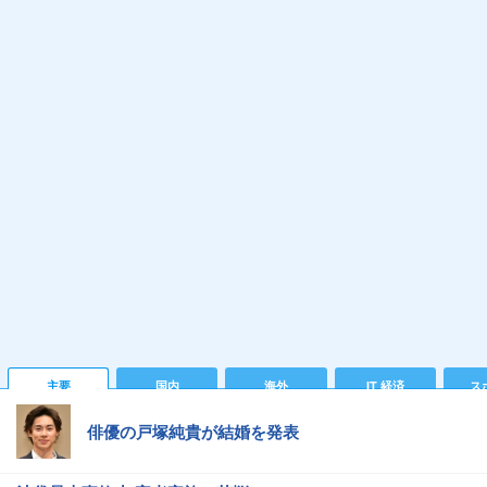
主要
国内
海外
IT 経済
ス
俳優の戸塚純貴が結婚を発表