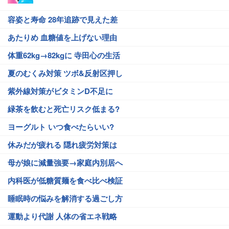
容姿と寿命 28年追跡で見えた差
あたりめ 血糖値を上げない理由
体重62kg→82kgに 寺田心の生活
夏のむくみ対策 ツボ&反射区押し
紫外線対策がビタミンD不足に
緑茶を飲むと死亡リスク低まる?
ヨーグルト いつ食べたらいい?
休みだが疲れる 隠れ疲労対策は
母が娘に減量強要→家庭内別居へ
内科医が低糖質麺を食べ比べ検証
睡眠時の悩みを解消する過ごし方
運動より代謝 人体の省エネ戦略