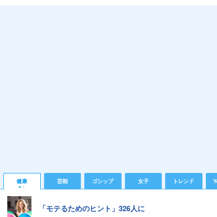
健康
芸能
ゴシップ
女子
トレンド
Y
「モテるためのヒント」326人に