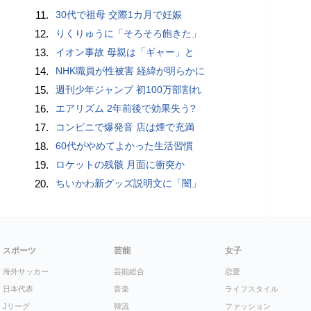
11.
30代で祖母 交際1カ月で妊娠
12.
りくりゅうに「そろそろ飽きた」
13.
イオン事故 母親は「ギャー」と
14.
NHK職員が性被害 経緯が明らかに
15.
週刊少年ジャンプ 初100万部割れ
16.
エアリズム 2年前後で効果失う?
17.
コンビニで爆発音 店は煙で充満
18.
60代がやめてよかった生活習慣
19.
ロケットの残骸 月面に衝突か
20.
ちいかわ新グッズ説明文に「闇」
スポーツ
芸能
女子
海外サッカー
芸能総合
恋愛
日本代表
音楽
ライフスタイル
Jリーグ
韓流
ファッション