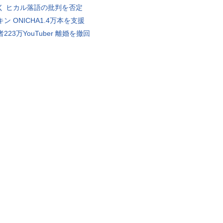
く ヒカル落語の批判を否定
ン ONICHA1.4万本を支援
223万YouTuber 離婚を撤回