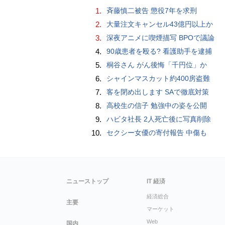
1.
斉藤慎二被告 懲役7年を求刑
2.
大量注文キャンセル43億円以上か
3.
深夜アニメに喫煙描写 BPOで議論
4.
90歳患者を殴る? 看護助手を逮捕
5.
桐谷さん がん後悔「千円位」か
6.
シャインマスカット約400房盗難
7.
客を閉め出します SAで徹底対策
8.
高校生の信子 勉強中の姿を公開
9.
ハビタ社長 2人死亡後に写真削除
10.
セクシー女優の寄付報告 中傷も
ニューストップ
IT 経済
経済総合
主要
マーケット
Web
国内