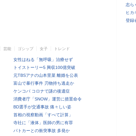
志ら
ヒカキ
登録者
芸能
ゴシップ
女子
トレンド
女性はねる「無呼吸」治療せず
トイストーリー5 興収100億突破
元TBSアナの山本里菜 離婚を公表
富山で暴行事件 刃物持ち逃走か
ケンコバ コロナで謎の後遺症
消費者庁「SNOW」運営に措置命令
BD選手が交通事故 痛々しい姿
首相の視察動画「すべて計算」
寺社に「液体」医師の男に有罪
パトカーとの衝突事故 多発か