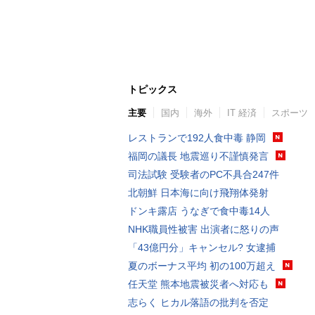
トピックス
主要
国内
海外
IT 経済
スポーツ
レストランで192人食中毒 静岡
福岡の議長 地震巡り不謹慎発言
司法試験 受験者のPC不具合247件
北朝鮮 日本海に向け飛翔体発射
ドンキ露店 うなぎで食中毒14人
NHK職員性被害 出演者に怒りの声
「43億円分」キャンセル? 女逮捕
夏のボーナス平均 初の100万超え
任天堂 熊本地震被災者へ対応も
志らく ヒカル落語の批判を否定