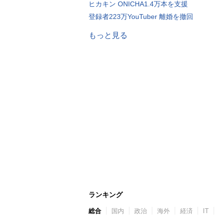
ヒカキン ONICHA1.4万本を支援
登録者223万YouTuber 離婚を撤回
もっと見る
ランキング
総合
国内
政治
海外
経済
IT