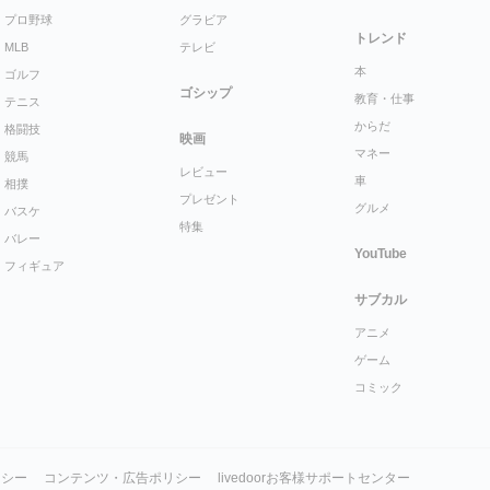
プロ野球
グラビア
トレンド
MLB
テレビ
本
ゴルフ
ゴシップ
教育・仕事
テニス
からだ
格闘技
映画
マネー
競馬
レビュー
車
相撲
プレゼント
グルメ
バスケ
特集
バレー
YouTube
フィギュア
サブカル
アニメ
ゲーム
コミック
リシー
コンテンツ・広告ポリシー
livedoorお客様サポートセンター