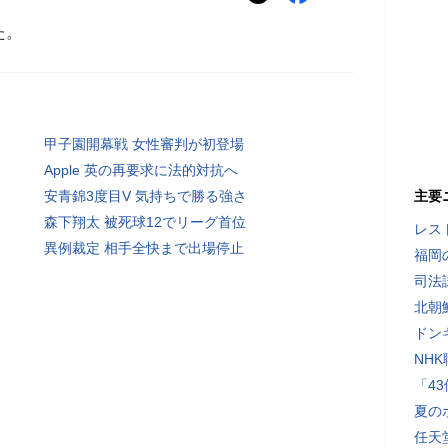
た。
甲子園開幕戦 女性審判が初登場
Apple 英の再要求に法的対抗へ
安青錦3度目V 気持ちで勝る強さ
主要
森下翔太 被死球12でリーグ首位
レス
異例裁定 相手全快まで出場停止
福岡
司法
北朝
ドン
NH
「4
夏の
任天