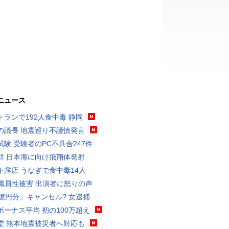
ニュース
トランで192人食中毒 静岡
の議長 地震巡り不謹慎発言
試験 受験者のPC不具合247件
鮮 日本海に向け飛翔体発射
キ露店 うなぎで食中毒14人
K職員性被害 出演者に怒りの声
3億円分」キャンセル? 女逮捕
ボーナス平均 初の100万超え
堂 熊本地震被災者へ対応も