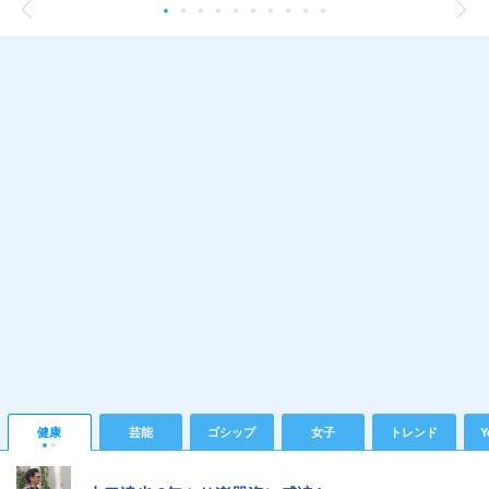
健康
芸能
ゴシップ
女子
トレンド
Y