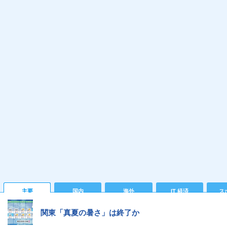
主要
国内
海外
IT 経済
ス
関東「真夏の暑さ」は終了か