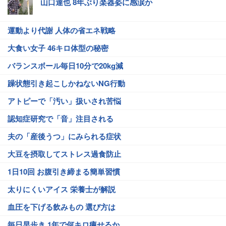
山口達也 8年ぶり楽器姿に感涙か
運動より代謝 人体の省エネ戦略
大食い女子 46キロ体型の秘密
バランスボール毎日10分で20kg減
躁状態引き起こしかねないNG行動
アトピーで「汚い」扱いされ苦悩
認知症研究で「音」注目される
夫の「産後うつ」にみられる症状
大豆を摂取してストレス過食防止
1日10回 お腹引き締まる簡単習慣
太りにくいアイス 栄養士が解説
血圧を下げる飲みもの 選び方は
毎日早歩き 1年で何キロ痩せるか