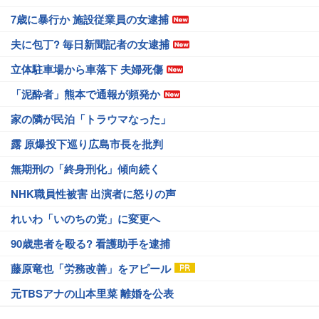
7歳に暴行か 施設従業員の女逮捕
夫に包丁? 毎日新聞記者の女逮捕
立体駐車場から車落下 夫婦死傷
「泥酔者」熊本で通報が頻発か
家の隣が民泊「トラウマなった」
露 原爆投下巡り広島市長を批判
無期刑の「終身刑化」傾向続く
NHK職員性被害 出演者に怒りの声
れいわ「いのちの党」に変更へ
90歳患者を殴る? 看護助手を逮捕
藤原竜也「労務改善」をアピール
元TBSアナの山本里菜 離婚を公表