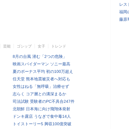
レス
福岡
藤原
芸能
ゴシップ
女子
トレンド
8月の台風 潜む「2つの危険」
映画スパイダーマン ソニー最高
夏のボーナス平均 初の100万超え
任天堂 熊本地震被災者へ対応も
女性はねる「無呼吸」治療せず
志らく コア層との溝深まるか
司法試験 受験者のPC不具合247件
北朝鮮 日本海に向け飛翔体発射
ドンキ露店 うなぎで食中毒14人
トイストーリー5 興収100億突破