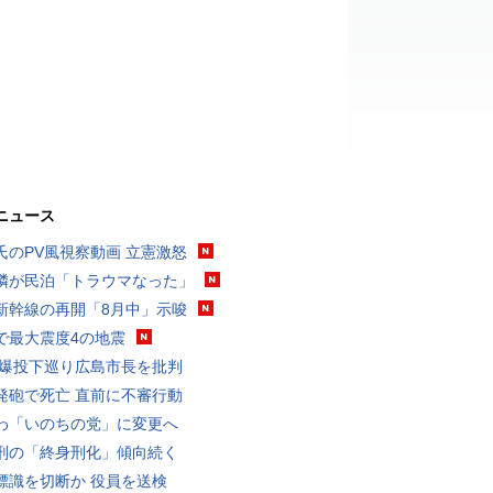
ニュース
氏のPV風視察動画 立憲激怒
隣が民泊「トラウマなった」
新幹線の再開「8月中」示唆
で最大震度4の地震
原爆投下巡り広島市長を批判
発砲で死亡 直前に不審行動
わ「いのちの党」に変更へ
刑の「終身刑化」傾向続く
標識を切断か 役員を送検