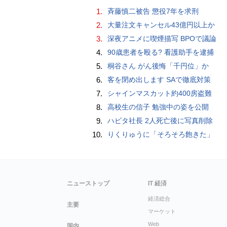
1.
斉藤慎二被告 懲役7年を求刑
2.
大量注文キャンセル43億円以上か
3.
深夜アニメに喫煙描写 BPOで議論
4.
90歳患者を殴る? 看護助手を逮捕
5.
桐谷さん がん後悔「千円位」か
6.
客を閉め出します SAで徹底対策
7.
シャインマスカット約400房盗難
8.
高校生の信子 勉強中の姿を公開
9.
ハビタ社長 2人死亡後に写真削除
10.
りくりゅうに「そろそろ飽きた」
ニューストップ
IT 経済
経済総合
主要
マーケット
Web
国内