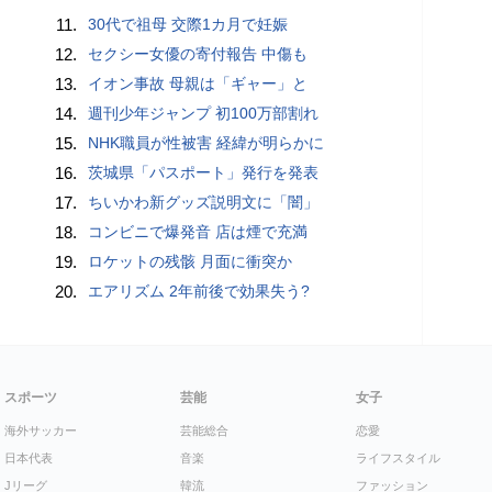
11.
30代で祖母 交際1カ月で妊娠
12.
セクシー女優の寄付報告 中傷も
13.
イオン事故 母親は「ギャー」と
14.
週刊少年ジャンプ 初100万部割れ
15.
NHK職員が性被害 経緯が明らかに
16.
茨城県「パスポート」発行を発表
17.
ちいかわ新グッズ説明文に「闇」
18.
コンビニで爆発音 店は煙で充満
19.
ロケットの残骸 月面に衝突か
20.
エアリズム 2年前後で効果失う?
スポーツ
芸能
女子
海外サッカー
芸能総合
恋愛
日本代表
音楽
ライフスタイル
Jリーグ
韓流
ファッション