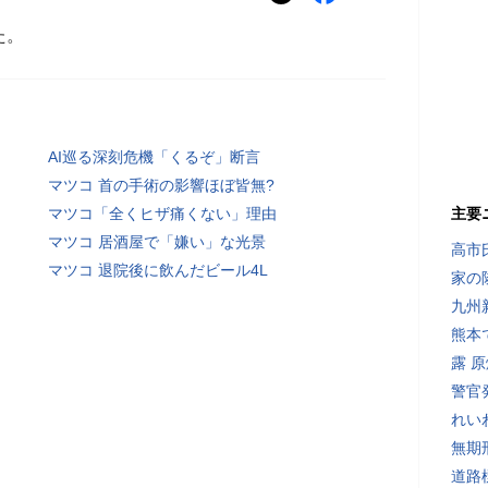
た。
AI巡る深刻危機「くるぞ」断言
マツコ 首の手術の影響ほぼ皆無?
マツコ「全くヒザ痛くない」理由
主要
マツコ 居酒屋で「嫌い」な光景
高市
マツコ 退院後に飲んだビール4L
家の
九州
熊本
露 
警官
れい
無期
道路