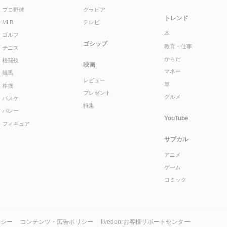
プロ野球
グラビア
トレンド
MLB
テレビ
本
ゴルフ
ゴシップ
教育・仕事
テニス
からだ
格闘技
映画
マネー
競馬
レビュー
車
相撲
プレゼント
グルメ
バスケ
特集
バレー
YouTube
フィギュア
サブカル
アニメ
ゲーム
コミック
リシー
コンテンツ・広告ポリシー
livedoorお客様サポートセンター