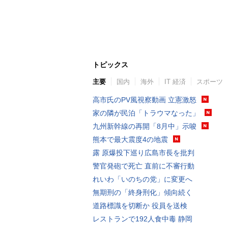
トピックス
主要
国内
海外
IT 経済
スポーツ
高市氏のPV風視察動画 立憲激怒
家の隣が民泊「トラウマなった」
九州新幹線の再開「8月中」示唆
熊本で最大震度4の地震
露 原爆投下巡り広島市長を批判
警官発砲で死亡 直前に不審行動
れいわ「いのちの党」に変更へ
無期刑の「終身刑化」傾向続く
道路標識を切断か 役員を送検
レストランで192人食中毒 静岡