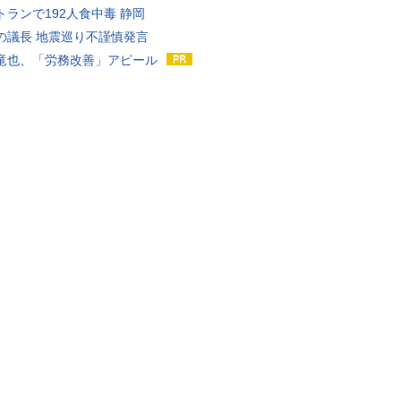
トランで192人食中毒 静岡
の議長 地震巡り不謹慎発言
竜也、「労務改善」アピール