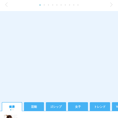
健康
芸能
ゴシップ
女子
トレンド
Y