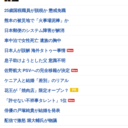
25歳国税職員が脱税か 懲戒免職
熊本の被災地で「火事場泥棒」か
日本郵便のシステム障害が解消
車中泊で女性死亡 遺族の胸中
日本人が誤解 海外タトゥー事情
息子助けようとした父 意識不明
佐野航大 PSVへの完全移籍が決定
ケニア人と結婚「差別」のリアル
花王が「焼肉店」限定オープン？
「許せない不祥事タレント」1位
俳優の戸塚純貴が結婚を発表
配信で激怒 堀大輔氏が物議