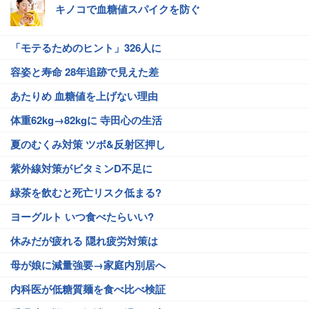
キノコで血糖値スパイクを防ぐ
「モテるためのヒント」326人に
容姿と寿命 28年追跡で見えた差
あたりめ 血糖値を上げない理由
体重62kg→82kgに 寺田心の生活
夏のむくみ対策 ツボ&反射区押し
紫外線対策がビタミンD不足に
緑茶を飲むと死亡リスク低まる?
ヨーグルト いつ食べたらいい?
休みだが疲れる 隠れ疲労対策は
母が娘に減量強要→家庭内別居へ
内科医が低糖質麺を食べ比べ検証