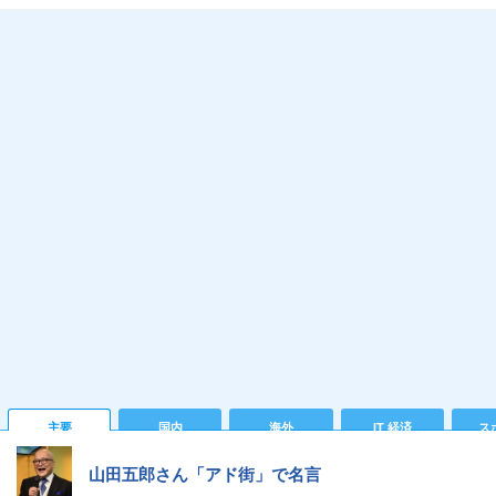
主要
国内
海外
IT 経済
ス
山田五郎さん「アド街」で名言