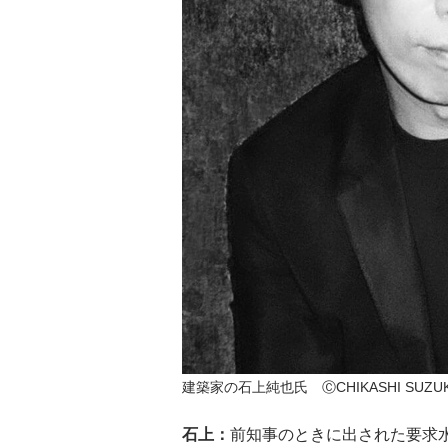
建築家の石上純也氏 ⒸCHIKASHI SUZUK
石上：
前知事のときに出された要求水