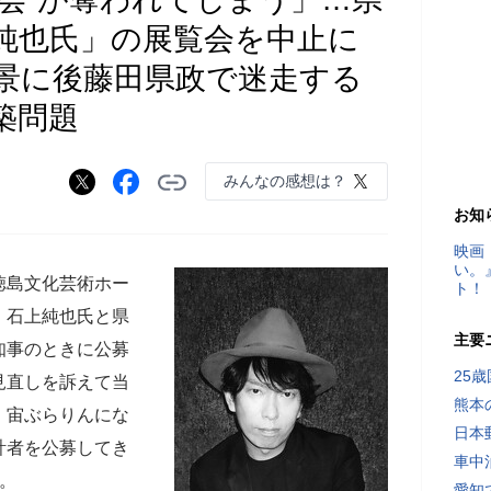
純也氏」の展覧会を中止に
景に後藤田県政で迷走する
築問題
みんなの感想は？
お知
映画
い。
徳島文化芸術ホー
ト！
・石上純也氏と県
主要
知事のときに公募
25
見直しを訴えて当
熊本
、宙ぶらりんにな
日本
計者を公募してき
車中
。
愛知