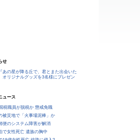
らせ
『あの星が降る丘で、君とまた出会いた
』オリジナルグッズを3名様にプレゼン
ニュース
歳国税職員が脱税か 懲戒免職
の被災地で「火事場泥棒」か
郵便のシステム障害が解消
泊で女性死亡 遺族の胸中
で19歳女性死亡 線路に侵入?