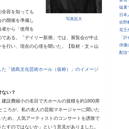
猛暑
の全容を知っても
日本
写真拡大
会の開催を準備し
佐野
当者から「使用を
花王
のである。「デイリー新潮」では、展覧会が中止
「許
俳優
ーを行い、現在の心境を聞いた。【取材・文＝山
配信
した「徳島文化芸術ホール（仮称）」のイメージ
けない？
建設費縮小の名目で大ホールの規模を約1800席
。ところが、私の友人の芸能マネージャーに聞いた
ないため、人気アーティストのコンサートを誘致で
きたすのではないか」という意見がありました。