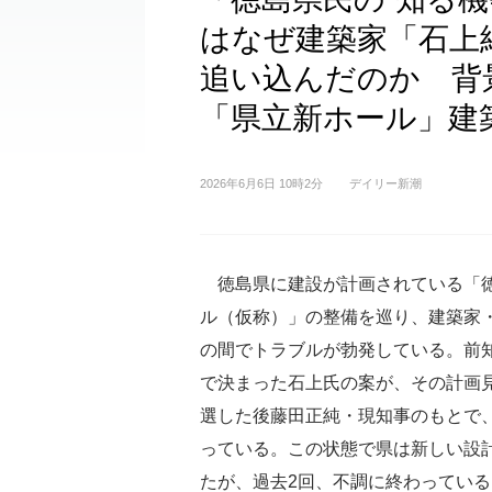
はなぜ建築家「石上
追い込んだのか 背
「県立新ホール」建
2026年6月6日 10時2分
デイリー新潮
徳島県に建設が計画されている「
ル（仮称）」の整備を巡り、建築家
の間でトラブルが勃発している。前
で決まった石上氏の案が、その計画
選した後藤田正純・現知事のもとで
っている。この状態で県は新しい設
たが、過去2回、不調に終わっている