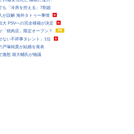
でも「冷房を控える」7割超
人が誤解 海外タトゥー事情
航大 PSVへの完全移籍が決定
が「焼肉店」限定オープン？
せない不祥事タレント」1位
の戸塚純貴が結婚を発表
で激怒 堀大輔氏が物議