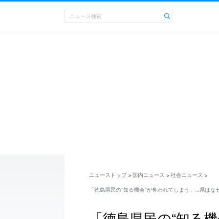
ニューストップ
国内ニュース
社会ニュース
>
>
>
「徳島県民の“知る機会”が奪われてしまう」…県はな
「徳島県民の“知る