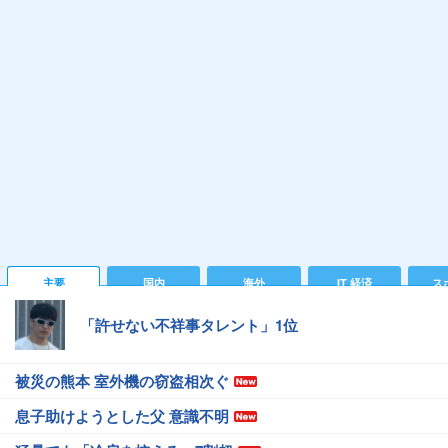
主要
国内
海外
IT 経済
ス
「許せない不祥事タレント」1位
被災の熊本 室外機の窃盗相次ぐ
息子助けようとした父 意識不明