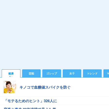
健康
芸能
ゴシップ
女子
トレンド
Y
キノコで血糖値スパイクを防ぐ
「モテるためのヒント」326人に