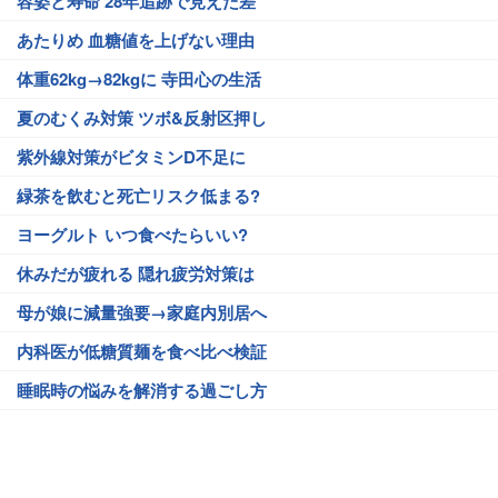
容姿と寿命 28年追跡で見えた差
あたりめ 血糖値を上げない理由
体重62kg→82kgに 寺田心の生活
夏のむくみ対策 ツボ&反射区押し
紫外線対策がビタミンD不足に
緑茶を飲むと死亡リスク低まる?
ヨーグルト いつ食べたらいい?
休みだが疲れる 隠れ疲労対策は
母が娘に減量強要→家庭内別居へ
内科医が低糖質麺を食べ比べ検証
睡眠時の悩みを解消する過ごし方