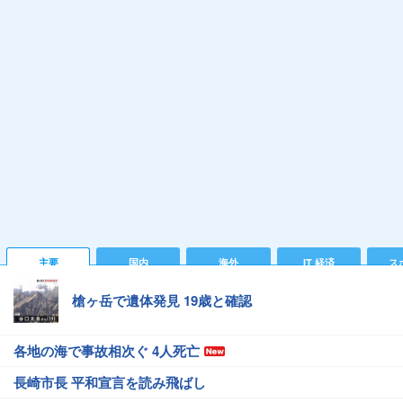
主要
国内
海外
IT 経済
ス
槍ヶ岳で遺体発見 19歳と確認
各地の海で事故相次ぐ 4人死亡
長崎市長 平和宣言を読み飛ばし