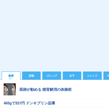
健康
芸能
ゴシップ
女子
トレンド
Y
医師が勧める 猫背解消の体操術
465gで321円 ドンキプリン品薄