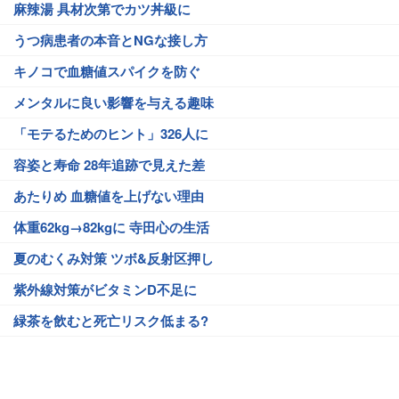
麻辣湯 具材次第でカツ丼級に
うつ病患者の本音とNGな接し方
キノコで血糖値スパイクを防ぐ
メンタルに良い影響を与える趣味
「モテるためのヒント」326人に
容姿と寿命 28年追跡で見えた差
あたりめ 血糖値を上げない理由
体重62kg→82kgに 寺田心の生活
夏のむくみ対策 ツボ&反射区押し
紫外線対策がビタミンD不足に
緑茶を飲むと死亡リスク低まる?