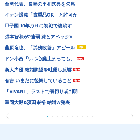
台湾代表、長崎の平和式典を欠席
イオン爆発「貴重品OK」と許可か
甲子園 10年ぶりに初戦で姿消す
張本智和が2連覇 妹とアベックV
藤原竜也、「労務改善」アピール
ドン小西「いつ心臓止まっても」
新人声優 結婚願望を吐露し反響
有吉 いまだに後悔していること
「VIVANT」ラストで裏切り者判明
重岡大毅&濱田崇裕 結婚W発表