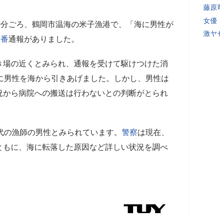
藤原
女優
0分ごろ、鶴岡市温海の米子漁港で、「海に男性が
激ヤ
9番
通報がありました。
き場の近くとみられ、通報を受けて駆けつけた消
に男性を海から引きあげました。しかし、男性は
況から病院への搬送は行わないとの判断がとられ
代の漁師の男性とみられています。
警察
は現在、
ともに、海に転落した原因など詳しい状況を調べ