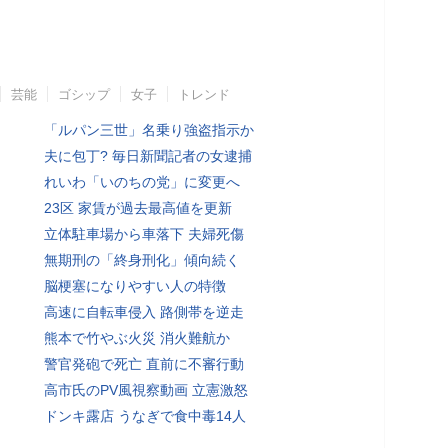
芸能
ゴシップ
女子
トレンド
「ルパン三世」名乗り強盗指示か
夫に包丁? 毎日新聞記者の女逮捕
れいわ「いのちの党」に変更へ
23区 家賃が過去最高値を更新
立体駐車場から車落下 夫婦死傷
無期刑の「終身刑化」傾向続く
脳梗塞になりやすい人の特徴
高速に自転車侵入 路側帯を逆走
熊本で竹やぶ火災 消火難航か
警官発砲で死亡 直前に不審行動
高市氏のPV風視察動画 立憲激怒
ドンキ露店 うなぎで食中毒14人