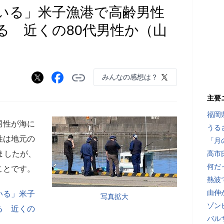
いる」米子漁港で高齢男性
る 近くの80代男性か（山
みんなの感想は？
主要
福岡
男性が海に
うる
性は地元の
「月
ましたが、
高市
何だ
ことです。
熱波
由伸
いる」米子
写真拡大
ゾン
る 近くの
バル