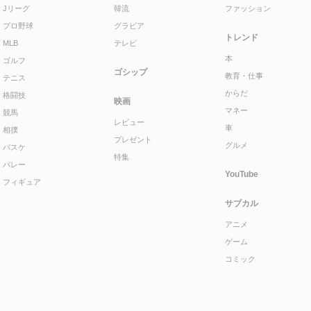
Jリーグ
韓流
ファッション
プロ野球
グラビア
トレンド
MLB
テレビ
本
ゴルフ
ゴシップ
教育・仕事
テニス
からだ
格闘技
映画
マネー
競馬
レビュー
車
相撲
プレゼント
グルメ
バスケ
特集
バレー
YouTube
フィギュア
サブカル
アニメ
ゲーム
コミック