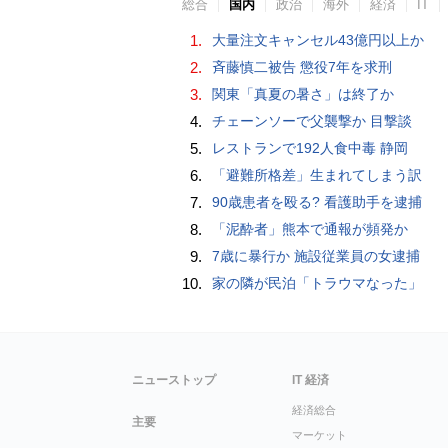
総合
国内
政治
海外
経済
IT
1.
大量注文キャンセル43億円以上か
2.
斉藤慎二被告 懲役7年を求刑
3.
関東「真夏の暑さ」は終了か
4.
チェーンソーで父襲撃か 目撃談
5.
レストランで192人食中毒 静岡
6.
「避難所格差」生まれてしまう訳
7.
90歳患者を殴る? 看護助手を逮捕
8.
「泥酔者」熊本で通報が頻発か
9.
7歳に暴行か 施設従業員の女逮捕
10.
家の隣が民泊「トラウマなった」
ニューストップ
IT 経済
経済総合
主要
マーケット