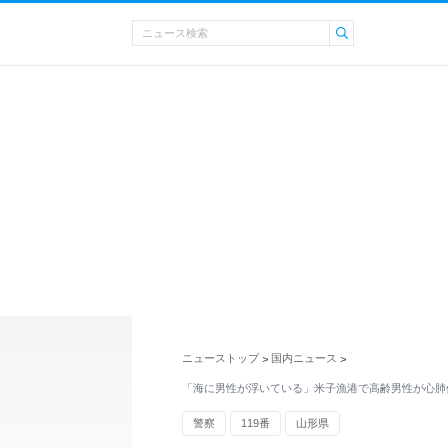
ニューストップ
国内ニュース
>
>
「海に男性が浮いている」米子漁港で高齢男性が心肺
警察
119番
山形県