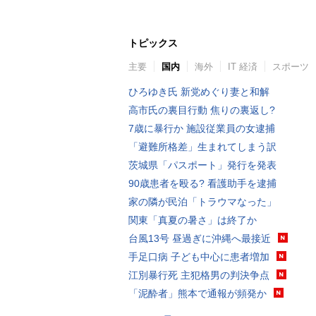
トピックス
主要
国内
海外
IT 経済
スポーツ
ひろゆき氏 新党めぐり妻と和解
高市氏の裏目行動 焦りの裏返し?
7歳に暴行か 施設従業員の女逮捕
「避難所格差」生まれてしまう訳
茨城県「パスポート」発行を発表
90歳患者を殴る? 看護助手を逮捕
家の隣が民泊「トラウマなった」
関東「真夏の暑さ」は終了か
台風13号 昼過ぎに沖縄へ最接近
手足口病 子ども中心に患者増加
江別暴行死 主犯格男の判決争点
「泥酔者」熊本で通報が頻発か