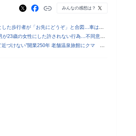
みんなの感想は？
「これって交通違反？」横断しようとした歩行者が「お先にどうぞ」と合図…車は進んだらどうなる？進んでいいの？ 警察に聞いてわかったこととは
「性的欲求がたまっていた」75歳の男が23歳の女性にした許されない行為…不同意わいせつ裁判で語られたこととは（山形）【独自】
“フロントが壊される音がする”“怖くて近づけない”開業250年 老舗温泉旅館にクマ 緊急銃猟で駆除 緊迫の脱出劇 盾を持った警察官が展開（山形・米沢市）