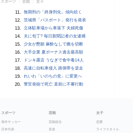
スポーツ
芸能
女子
11.
無期刑の「終身刑化」傾向続く
12.
茨城県「パスポート」発行を発表
13.
立体駐車場から車落下 夫婦死傷
14.
夫に包丁? 毎日新聞記者の女逮捕
15.
少女が懇願 麻酔なしで腕を切断
16.
大手企業 夏ボーナス過去最高額
17.
ドンキ露店 うなぎで食中毒14人
18.
高速に自転車侵入 路側帯を逆走
19.
れいわ「いのちの党」に変更へ
20.
警官発砲で死亡 直前に不審行動
スポーツ
芸能
女子
海外サッカー
芸能総合
恋愛
日本代表
音楽
ライフスタイル