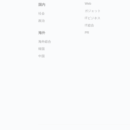
Web
国内
ガジェット
社会
ITビジネス
政治
IT総合
海外
PR
海外総合
韓国
中国