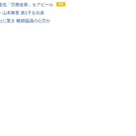
竜也「労務改善」をアピール
・山本舞香 第1子を出産
セに驚き 離婚協議の心労か