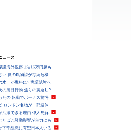
ニュース
県議海外視察 1泊16万円超も
さい 夏の風物詩が存続危機
の水」が燃料に? 実証試験へ
氏の裏目行動 焦りの裏返し?
ったの 転職でボーナス驚愕
で ロンドン名物が一部運休
が活躍できる理由 偉人見解
ビたばこ騒動影響が主力にも
サ下部組織に有望日本人いる