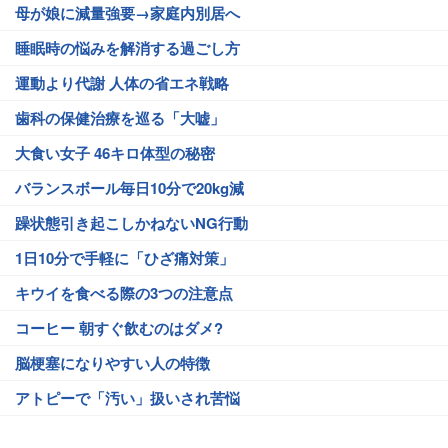
母が娘に減量強要→家庭内別居へ
睡眠時の悩みを解消する過ごし方
運動より代謝 人体の省エネ戦略
歯科の保健治療を巡る「大嘘」
大食い女子 46キロ体型の秘密
バランスボール毎日10分で20kg減
躁状態引き起こしかねないNG行動
1日10分で手軽に「ひざ痛対策」
キウイを食べる際の3つの注意点
コーヒー 朝すぐ飲むのはダメ?
脳梗塞になりやすい人の特徴
アトピーで「汚い」扱いされ苦悩