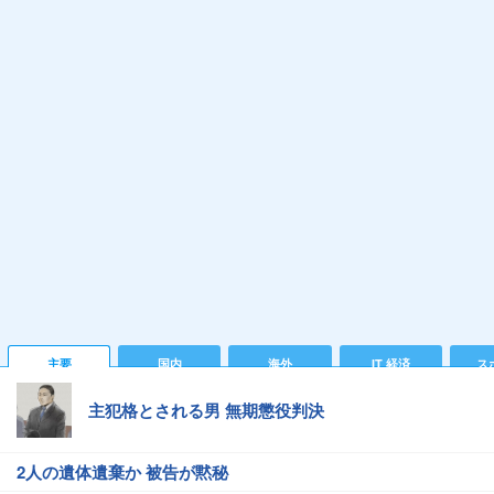
主要
国内
海外
IT 経済
ス
主犯格とされる男 無期懲役判決
2人の遺体遺棄か 被告が黙秘