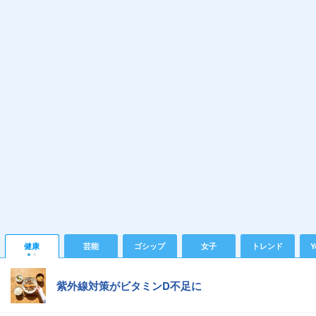
健康
芸能
ゴシップ
女子
トレンド
Y
紫外線対策がビタミンD不足に