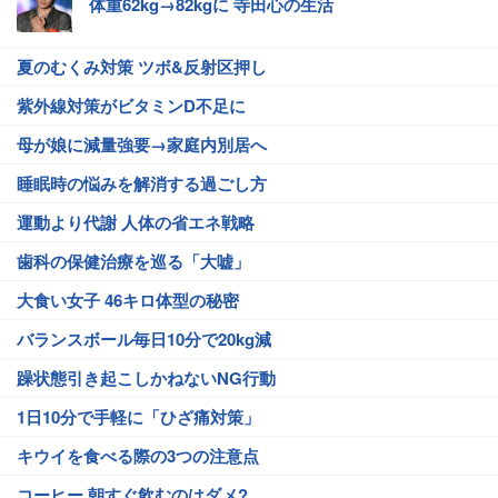
体重62kg→82kgに 寺田心の生活
夏のむくみ対策 ツボ&反射区押し
紫外線対策がビタミンD不足に
母が娘に減量強要→家庭内別居へ
睡眠時の悩みを解消する過ごし方
運動より代謝 人体の省エネ戦略
歯科の保健治療を巡る「大嘘」
大食い女子 46キロ体型の秘密
バランスボール毎日10分で20kg減
躁状態引き起こしかねないNG行動
1日10分で手軽に「ひざ痛対策」
キウイを食べる際の3つの注意点
コーヒー 朝すぐ飲むのはダメ?