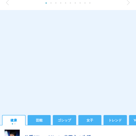
健康
芸能
ゴシップ
女子
トレンド
Y