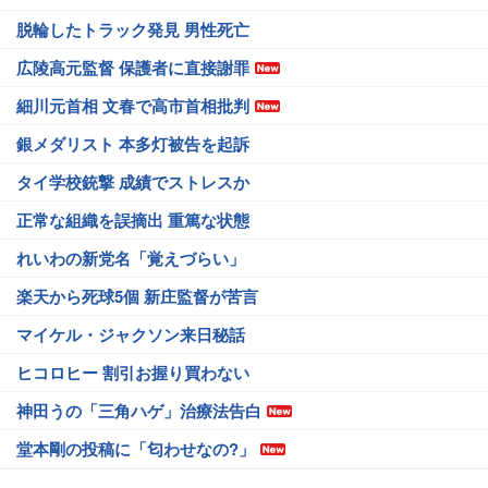
脱輪したトラック発見 男性死亡
広陵高元監督 保護者に直接謝罪
細川元首相 文春で高市首相批判
銀メダリスト 本多灯被告を起訴
タイ学校銃撃 成績でストレスか
正常な組織を誤摘出 重篤な状態
れいわの新党名「覚えづらい」
楽天から死球5個 新庄監督が苦言
マイケル・ジャクソン来日秘話
ヒコロヒー 割引お握り買わない
神田うの「三角ハゲ」治療法告白
堂本剛の投稿に「匂わせなの?」