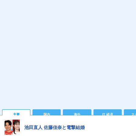
主要
国内
海外
IT 経済
ス
池田直人 佐藤佳奈と電撃結婚