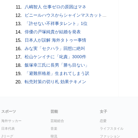
11.
八嶋智人 仕事ゼロの原因はマネ
12.
ビニールハウスからシャインマスカット約200房を盗んだ疑い ネットで販売か 無職の男（42）逮捕 岡山県警
13.
「許せない不祥事タレント」1位
14.
俳優の戸塚純貴が結婚を発表
15.
日本人が誤解 海外タトゥー事情
16.
みな実「セクハラ」回想に絶叫
17.
松山ケンイチに「叱責」3000件
18.
飯塚幸三氏に長男「勝ち目ない」
19.
「避難所格差」生まれてしまう訳
20.
転売対策の切り札 効果テキメン
スポーツ
芸能
女子
海外サッカー
芸能総合
恋愛
日本代表
音楽
ライフスタイル
Jリーグ
韓流
ファッション