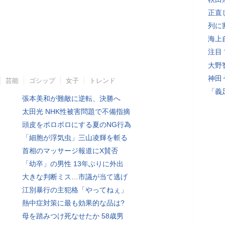
正直
列に
海上
注目
大野
神田
芸能
ゴシップ
女子
トレンド
「義
張本美和が難敵に逆転、決勝へ
太田光 NHK性被害問題で不備指摘
頭皮をボロボロにする夏のNG行為
「細胞が浮気虫」三山凌輝を斬る
首相のマッサージ報道にX賛否
「幼卒」の男性 13年ぶりに外出
大きな判断ミス…市議が当て逃げ
江別暴行の主犯格「やってねぇ」
熱中症対策に最も効果的な品は?
母を踏みつけ死なせたか 58歳男