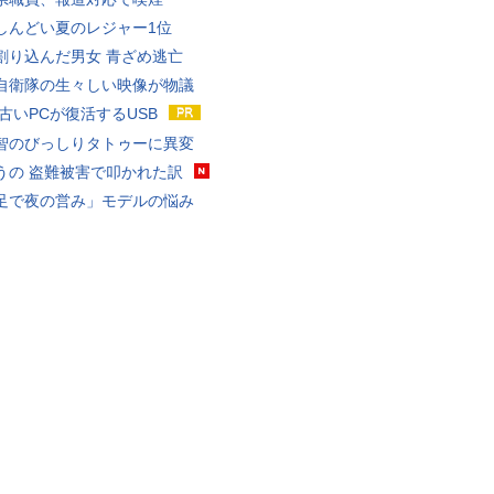
しんどい夏のレジャー1位
割り込んだ男女 青ざめ逃亡
自衛隊の生々しい映像が物議
 古いPCが復活するUSB
智のびっしりタトゥーに異変
うの 盗難被害で叩かれた訳
足で夜の営み」モデルの悩み