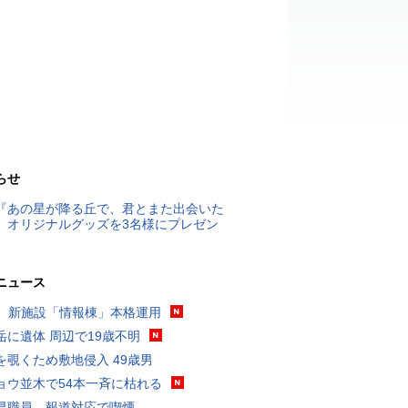
らせ
『あの星が降る丘で、君とまた出会いた
』オリジナルグッズを3名様にプレゼン
ニュース
K、新施設「情報棟」本格運用
岳に遺体 周辺で19歳不明
を覗くため敷地侵入 49歳男
ョウ並木で54本一斉に枯れる
県職員、報道対応で喫煙