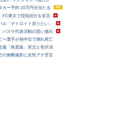
タカー予約 10万円分当たる
、FC東京で現役続行を宣言
バル「デトロイト戻りたい」
、バスケ代表活動の思い激白
ビー選手が熱中症で倒れ死亡
忠義「鳥貴族」実父と初共演
での無断撮影に女性アナ苦言