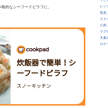
レン
本格的なシーフードピラフに。
長友
スク
八村
ラグ
大倉
ロケ