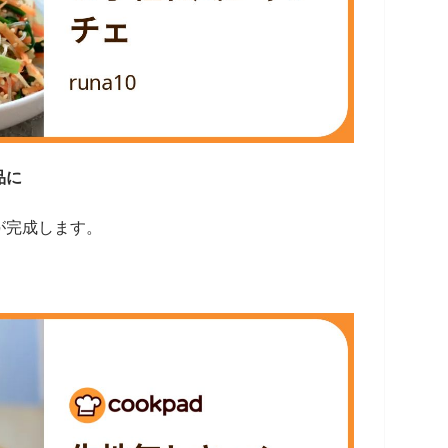
品に
が完成します。