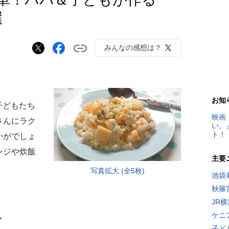
選
みんなの感想は？
お知
子どもたち
映画
さんにラク
い。
ト！
かがでしょ
ンジや炊飯
主要
写真拡大 (全5枚)
池袋
秋篠
JR
ケニ
ト
子ど