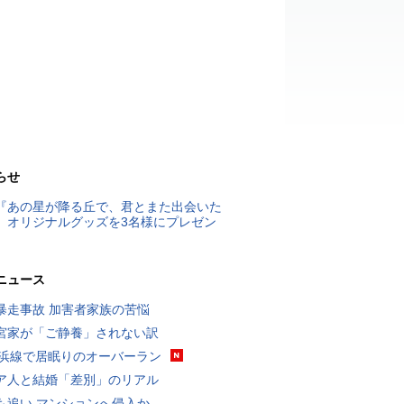
らせ
『あの星が降る丘で、君とまた出会いた
』オリジナルグッズを3名様にプレゼン
ニュース
暴走事故 加害者家族の苦悩
宮家が「ご静養」されない訳
横浜線で居眠りのオーバーラン
ア人と結婚「差別」のリアル
も追い マンションへ侵入か