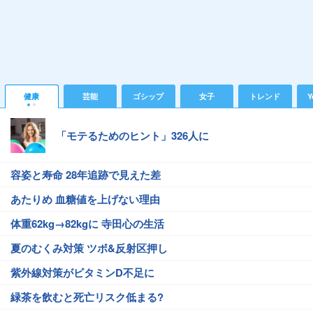
健康
芸能
ゴシップ
女子
トレンド
Y
「モテるためのヒント」326人に
容姿と寿命 28年追跡で見えた差
あたりめ 血糖値を上げない理由
体重62kg→82kgに 寺田心の生活
夏のむくみ対策 ツボ&反射区押し
紫外線対策がビタミンD不足に
緑茶を飲むと死亡リスク低まる?