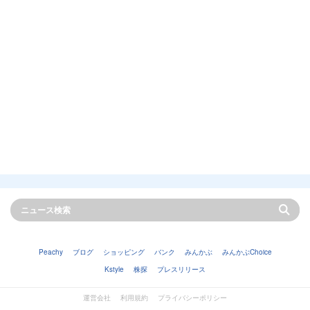
Peachy
ブログ
ショッピング
バンク
みんかぶ
みんかぶChoice
Kstyle
株探
プレスリリース
運営会社
利用規約
プライバシーポリシー