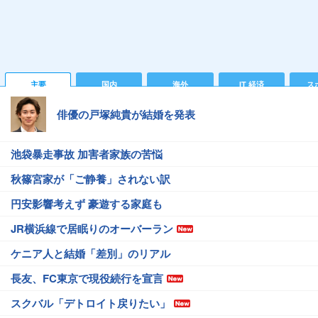
主要
国内
海外
IT 経済
ス
俳優の戸塚純貴が結婚を発表
池袋暴走事故 加害者家族の苦悩
秋篠宮家が「ご静養」されない訳
円安影響考えず 豪遊する家庭も
JR横浜線で居眠りのオーバーラン
ケニア人と結婚「差別」のリアル
長友、FC東京で現役続行を宣言
スクバル「デトロイト戻りたい」