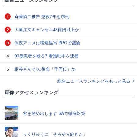
斉藤慎二被告 懲役7年を求刑
1
大量注文キャンセル43億円以上か
2
深夜アニメに喫煙描写 BPOで議論
3
90歳患者を殴る? 看護助手を逮捕
4
桐谷さん がん後悔「千円位」か
5
総合ニュースランキングをもっと見る
画像アクセスランキング
客を閉め出します SAで徹底対策
りくりゅうに「そろそろ飽きた」