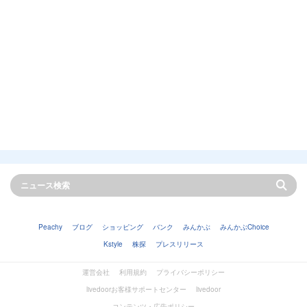
Peachy
ブログ
ショッピング
バンク
みんかぶ
みんかぶChoice
Kstyle
株探
プレスリリース
運営会社
利用規約
プライバシーポリシー
livedoorお客様サポートセンター
livedoor
コンテンツ・広告ポリシー