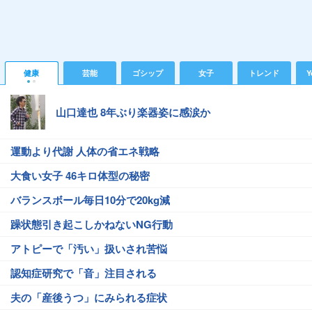
健康
芸能
ゴシップ
女子
トレンド
Y
山口達也 8年ぶり楽器姿に感涙か
運動より代謝 人体の省エネ戦略
大食い女子 46キロ体型の秘密
バランスボール毎日10分で20kg減
躁状態引き起こしかねないNG行動
アトピーで「汚い」扱いされ苦悩
認知症研究で「音」注目される
夫の「産後うつ」にみられる症状