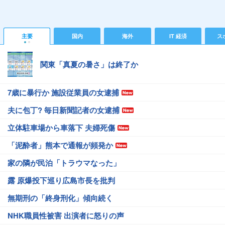
主要
国内
海外
IT 経済
ス
関東「真夏の暑さ」は終了か
7歳に暴行か 施設従業員の女逮捕
夫に包丁? 毎日新聞記者の女逮捕
立体駐車場から車落下 夫婦死傷
「泥酔者」熊本で通報が頻発か
家の隣が民泊「トラウマなった」
露 原爆投下巡り広島市長を批判
無期刑の「終身刑化」傾向続く
NHK職員性被害 出演者に怒りの声