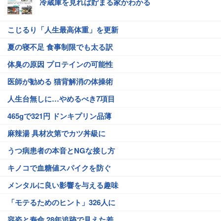
冷蔵庫を見れば貯まる家かわかる
こじるり「人生最高体重」を更新
夏の寝不足 食事制限でも太る訳
体臭の原因 プロテインの可能性
医師が勧める 猫背解消の体操術
人生台無しに…やめるべき7項目
465gで321円 ドンキプリン品薄
麻辣湯 具材次第でカツ丼級に
うつ病患者の本音とNGな接し方
キノコで血糖値スパイクを防ぐ
メンタルに良い影響を与える趣味
「モテるためのヒント」326人に
容姿と寿命 28年追跡で見えた差