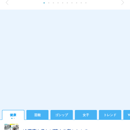
健康
芸能
ゴシップ
女子
トレンド
Y