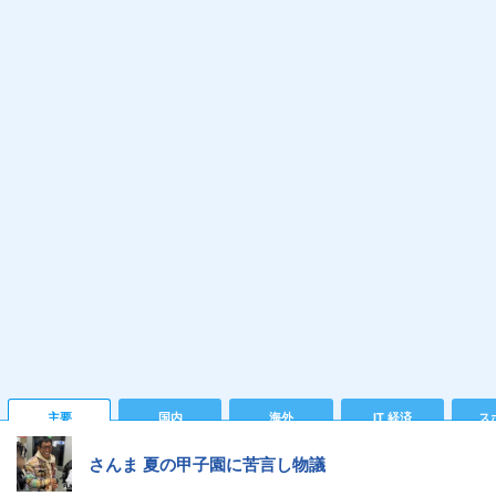
主要
国内
海外
IT 経済
ス
さんま 夏の甲子園に苦言し物議