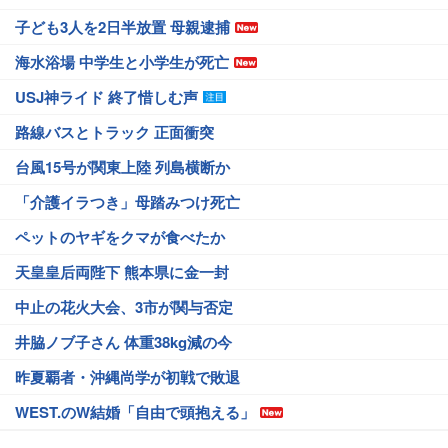
子ども3人を2日半放置 母親逮捕
海水浴場 中学生と小学生が死亡
USJ神ライド 終了惜しむ声
路線バスとトラック 正面衝突
台風15号が関東上陸 列島横断か
「介護イラつき」母踏みつけ死亡
ペットのヤギをクマが食べたか
天皇皇后両陛下 熊本県に金一封
中止の花火大会、3市が関与否定
井脇ノブ子さん 体重38kg減の今
昨夏覇者・沖縄尚学が初戦で敗退
WEST.のW結婚「自由で頭抱える」