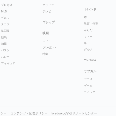
プロ野球
グラビア
トレンド
MLB
テレビ
本
ゴルフ
ゴシップ
教育・仕事
テニス
からだ
格闘技
映画
マネー
競馬
レビュー
車
相撲
プレゼント
グルメ
バスケ
特集
バレー
YouTube
フィギュア
サブカル
アニメ
ゲーム
コミック
リシー
コンテンツ・広告ポリシー
livedoorお客様サポートセンター