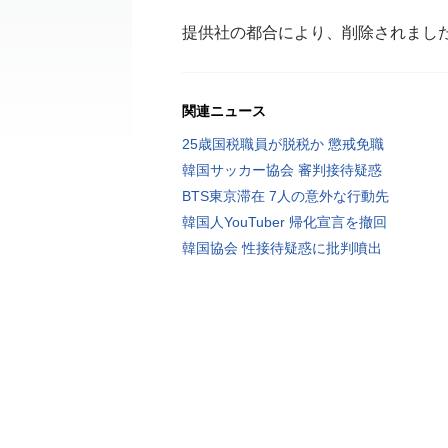
提供社の都合により、削除されまし
関連ニュース
25歳国税職員が脱税か 懲戒免職
韓国サッカー協会 審判接待疑惑
BTS東京滞在 7人の意外な行動先
韓国人YouTuber 帰化宣言を撤回
韓国協会 性接待疑惑に批判噴出