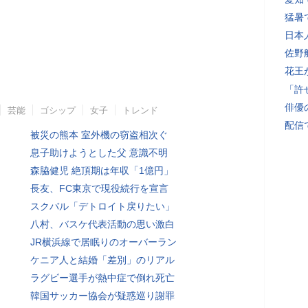
猛暑
日本
佐野
花王
「許
俳優
芸能
ゴシップ
女子
トレンド
配信
被災の熊本 室外機の窃盗相次ぐ
息子助けようとした父 意識不明
森脇健児 絶頂期は年収「1億円」
長友、FC東京で現役続行を宣言
スクバル「デトロイト戻りたい」
八村、バスケ代表活動の思い激白
JR横浜線で居眠りのオーバーラン
ケニア人と結婚「差別」のリアル
ラグビー選手が熱中症で倒れ死亡
韓国サッカー協会が疑惑巡り謝罪