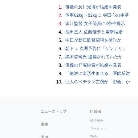
1.
俳優の及川光博が結婚を発表
2.
体重62kg→82kgに 寺田心の生活
3.
須江監督 女子部員に3条件提示
4.
池田直人 佐藤佳奈と電撃結婚
5.
中日が新庄監督招聘を検討か
6.
朝ドラ 次週予告に「ゲンナリ」
7.
黒木啓司氏 逮捕されていたか
8.
俳優の戸塚純貴が結婚を発表
9.
「絶対に奇形生まれる」医師反対
10.
巨人のベテラン左腕が「密会」か
ニューストップ
IT 経済
経済総合
主要
マーケット
Web
国内