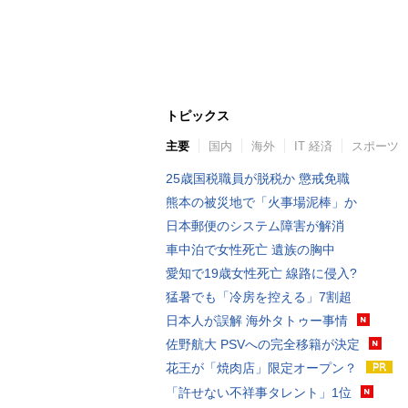
トピックス
主要
国内
海外
IT 経済
スポーツ
25歳国税職員が脱税か 懲戒免職
熊本の被災地で「火事場泥棒」か
日本郵便のシステム障害が解消
車中泊で女性死亡 遺族の胸中
愛知で19歳女性死亡 線路に侵入?
猛暑でも「冷房を控える」7割超
日本人が誤解 海外タトゥー事情
佐野航大 PSVへの完全移籍が決定
花王が「焼肉店」限定オープン？
「許せない不祥事タレント」1位