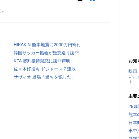
た。
HIKAKIN 熊本地震に2000万円寄付
韓国サッカー協会が疑惑巡り謝罪
KFA 審判接待疑惑に謝罪声明
お知
佐々木好投も ドジャース７連敗
映画
い。
サヴィオ 退場「過ちを犯した」
ト！
主要
25
熊本
日本
車中
愛知