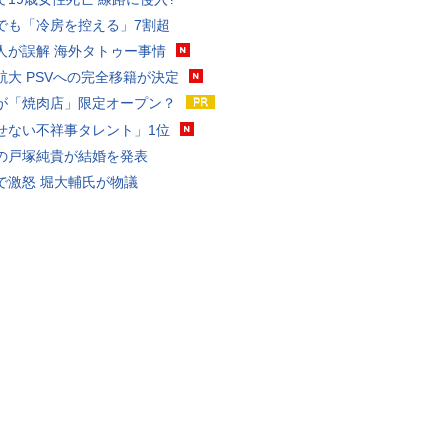
でも「冷房を控える」7割超
人が誤解 海外タトゥー事情
航大 PSVへの完全移籍が決定
が「焼肉店」限定オープン？
せない不祥事タレント」1位
の戸塚純貴が結婚を発表
で激怒 堀大輔氏が物議