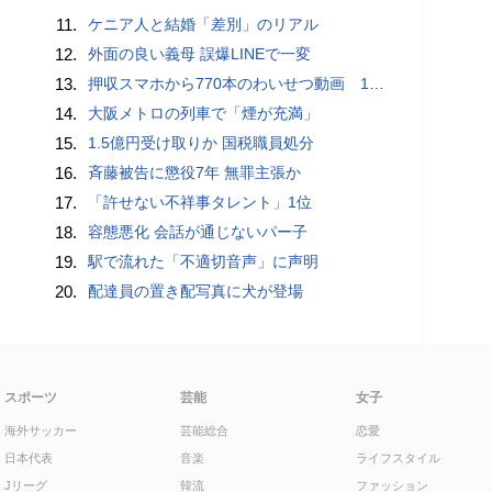
11.
ケニア人と結婚「差別」のリアル
12.
外面の良い義母 誤爆LINEで一変
13.
押収スマホから770本のわいせつ動画 15歳少女に酒と薬飲ませ性的暴行か 54歳男を再逮捕 「薬もありますよ」とSNSで誘い出し
14.
大阪メトロの列車で「煙が充満」
15.
1.5億円受け取りか 国税職員処分
16.
斉藤被告に懲役7年 無罪主張か
17.
「許せない不祥事タレント」1位
18.
容態悪化 会話が通じないパー子
19.
駅で流れた「不適切音声」に声明
20.
配達員の置き配写真に犬が登場
スポーツ
芸能
女子
海外サッカー
芸能総合
恋愛
日本代表
音楽
ライフスタイル
Jリーグ
韓流
ファッション