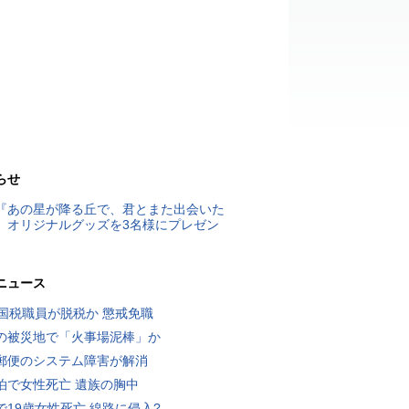
らせ
『あの星が降る丘で、君とまた出会いた
』オリジナルグッズを3名様にプレゼン
ニュース
歳国税職員が脱税か 懲戒免職
の被災地で「火事場泥棒」か
郵便のシステム障害が解消
泊で女性死亡 遺族の胸中
で19歳女性死亡 線路に侵入?