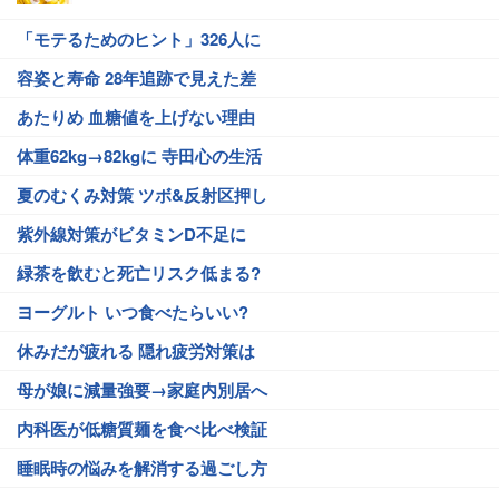
「モテるためのヒント」326人に
容姿と寿命 28年追跡で見えた差
あたりめ 血糖値を上げない理由
体重62kg→82kgに 寺田心の生活
夏のむくみ対策 ツボ&反射区押し
紫外線対策がビタミンD不足に
緑茶を飲むと死亡リスク低まる?
ヨーグルト いつ食べたらいい?
休みだが疲れる 隠れ疲労対策は
母が娘に減量強要→家庭内別居へ
内科医が低糖質麺を食べ比べ検証
睡眠時の悩みを解消する過ごし方