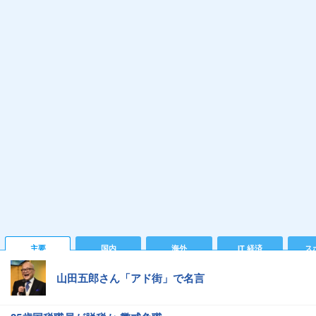
主要
国内
海外
IT 経済
ス
山田五郎さん「アド街」で名言