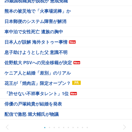
25歳国税職員が脱税か 懲戒免職
熊本の被災地で「火事場泥棒」か
日本郵便のシステム障害が解消
車中泊で女性死亡 遺族の胸中
日本人が誤解 海外タトゥー事情
息子助けようとした父 意識不明
佐野航大 PSVへの完全移籍が決定
ケニア人と結婚「差別」のリアル
花王が「焼肉店」限定オープン？
「許せない不祥事タレント」1位
俳優の戸塚純貴が結婚を発表
配信で激怒 堀大輔氏が物議