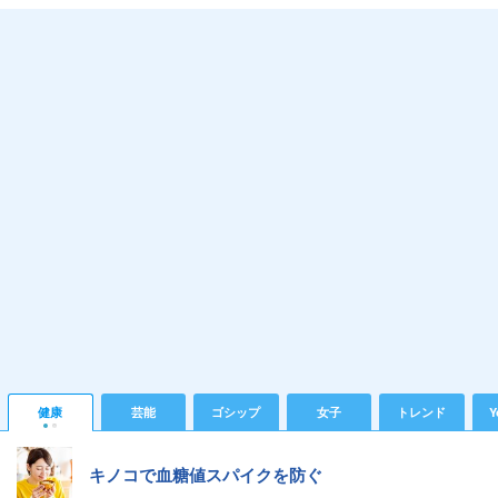
健康
芸能
ゴシップ
女子
トレンド
Y
キノコで血糖値スパイクを防ぐ