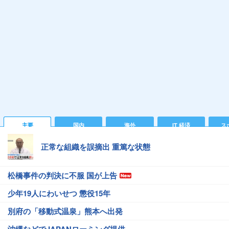
主要
国内
海外
IT 経済
ス
正常な組織を誤摘出 重篤な状態
松橋事件の判決に不服 国が上告
少年19人にわいせつ 懲役15年
別府の「移動式温泉」熊本へ出発