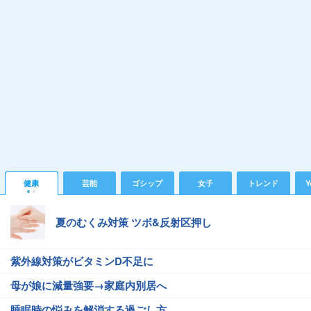
健康
芸能
ゴシップ
女子
トレンド
Y
夏のむくみ対策 ツボ&反射区押し
紫外線対策がビタミンD不足に
母が娘に減量強要→家庭内別居へ
睡眠時の悩みを解消する過ごし方