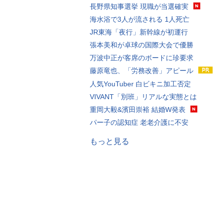
長野県知事選挙 現職が当選確実
海水浴で3人が流される 1人死亡
JR東海「夜行」新幹線が初運行
張本美和が卓球の国際大会で優勝
万波中正が客席のボードに珍要求
藤原竜也、「労務改善」アピール
人気YouTuber 白ビキニ加工否定
VIVANT「別班」リアルな実態とは
重岡大毅&濱田崇裕 結婚W発表
パー子の認知症 老老介護に不安
もっと見る