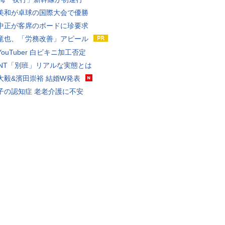
美和が卓球の国際大会で優勝
中正が客席のボードに珍要求
竜也、「労務改善」アピール
ouTuber 白ビキニ加工否定
VANT「別班」リアルな実態とは
大毅&濱田崇裕 結婚W発表
子の認知症 老老介護に不安