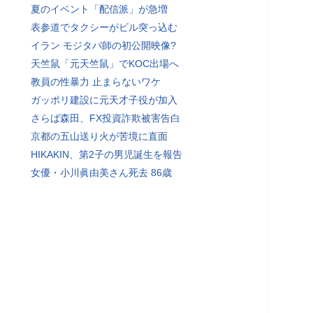
夏のイベント「配信派」が急増
表参道でタクシーがビル突っ込む
イラン モジタバ師の初公開映像?
天竺鼠「元天竺鼠」でKOC出場へ
教員の性暴力 止まらないワケ
ガッポリ建設に元天才子役が加入
さらば森田、FX投資詐欺被害告白
京都の五山送り火が苦境に直面
HIKAKIN、第2子の男児誕生を報告
女優・小川眞由美さん死去 86歳