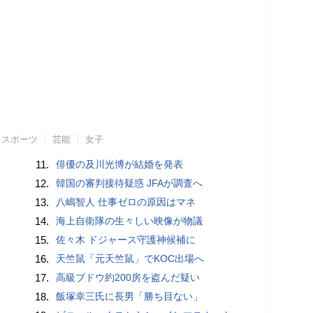
スポーツ
芸能
女子
11.
俳優の及川光博が結婚を発表
12.
韓国の審判接待疑惑 JFAが調査へ
13.
八嶋智人 仕事ゼロの原因はマネ
14.
海上自衛隊の生々しい映像が物議
15.
佐々木 ドジャース守護神候補に
16.
天竺鼠「元天竺鼠」でKOC出場へ
17.
高級ブドウ約200房を盗んだ疑い
18.
飯塚幸三氏に長男「勝ち目ない」