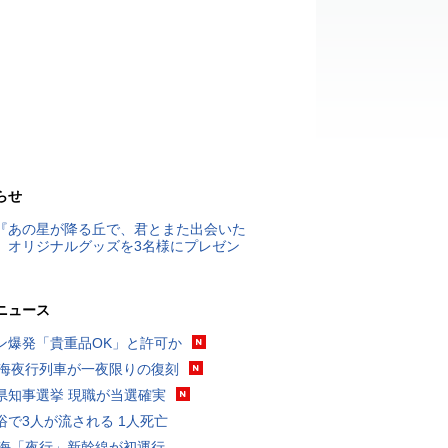
らせ
『あの星が降る丘で、君とまた出会いた
』オリジナルグッズを3名様にプレゼン
ニュース
ン爆発「貴重品OK」と許可か
東海夜行列車が一夜限りの復刻
県知事選挙 現職が当選確実
浴で3人が流される 1人死亡
東海「夜行」新幹線が初運行