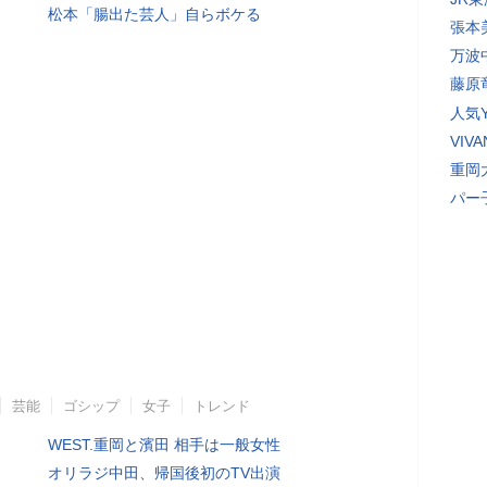
松本「腸出た芸人」自らボケる
張本
万波
藤原
人気Y
VI
重岡
パー
芸能
ゴシップ
女子
トレンド
WEST.重岡と濱田 相手は一般女性
オリラジ中田、帰国後初のTV出演