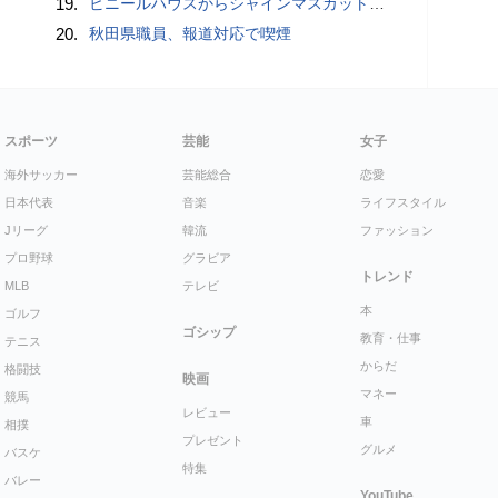
19.
ビニールハウスからシャインマスカット約200房を盗んだ疑い ネットで販売か 無職の男（42）逮捕 岡山県警
20.
秋田県職員、報道対応で喫煙
スポーツ
芸能
女子
海外サッカー
芸能総合
恋愛
日本代表
音楽
ライフスタイル
Jリーグ
韓流
ファッション
プロ野球
グラビア
トレンド
MLB
テレビ
本
ゴルフ
ゴシップ
教育・仕事
テニス
からだ
格闘技
映画
マネー
競馬
レビュー
車
相撲
プレゼント
グルメ
バスケ
特集
バレー
YouTube