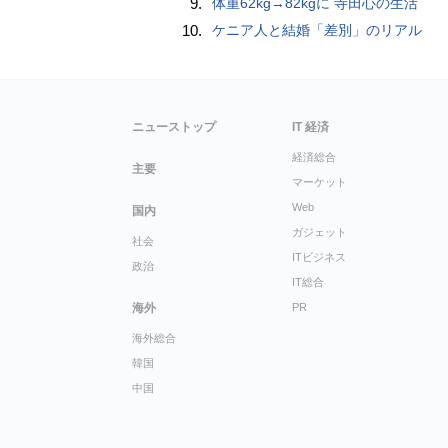
9.
体重62kg→82kgに 寺田心の生活
10.
ケニア人と結婚「差別」のリアル
ニューストップ
IT 経済
経済総合
主要
マーケット
Web
国内
ガジェット
社会
ITビジネス
政治
IT総合
海外
PR
海外総合
韓国
中国