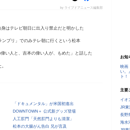
by ライブドアニュース編集部
自身はテレビ朝日に出入り禁止だと明かした
グランプリ」でのみテレ朝に行くという松本
の偉い人と、吉本の偉い人が、もめた」と話した
お知
た。
映画
い。
ト！
主要
イオ
「ドキュメンタル」が米国初進出
JR
DOWNTOWN＋ 公式新グッズ登場
長野
人工肛門「天然肛門よりも清潔」
海水
松本の大腸がん告白 兄が言及
JR