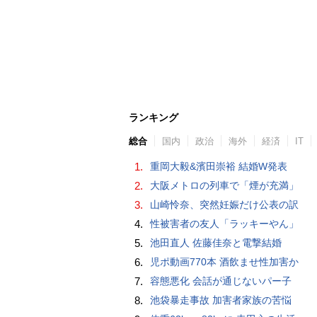
ランキング
総合
国内
政治
海外
経済
IT
1.
重岡大毅&濱田崇裕 結婚W発表
2.
大阪メトロの列車で「煙が充満」
3.
山崎怜奈、突然妊娠だけ公表の訳
4.
性被害者の友人「ラッキーやん」
5.
池田直人 佐藤佳奈と電撃結婚
6.
児ポ動画770本 酒飲ませ性加害か
7.
容態悪化 会話が通じないパー子
8.
池袋暴走事故 加害者家族の苦悩