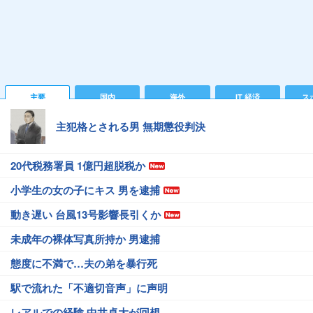
主要
国内
海外
IT 経済
ス
主犯格とされる男 無期懲役判決
20代税務署員 1億円超脱税か
小学生の女の子にキス 男を逮捕
動き遅い 台風13号影響長引くか
未成年の裸体写真所持か 男逮捕
態度に不満で…夫の弟を暴行死
駅で流れた「不適切音声」に声明
レアルでの経験 中井卓大が回想