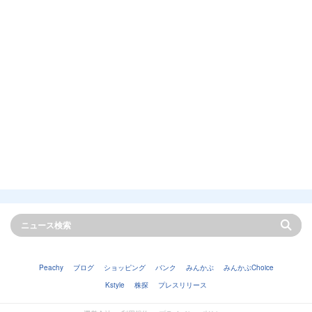
Peachy
ブログ
ショッピング
バンク
みんかぶ
みんかぶChoice
Kstyle
株探
プレスリリース