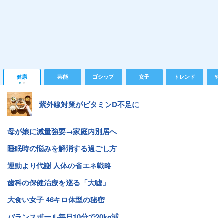
健康
芸能
ゴシップ
女子
トレンド
Y
紫外線対策がビタミンD不足に
母が娘に減量強要→家庭内別居へ
睡眠時の悩みを解消する過ごし方
運動より代謝 人体の省エネ戦略
歯科の保健治療を巡る「大嘘」
大食い女子 46キロ体型の秘密
バランスボール毎日10分で20kg減