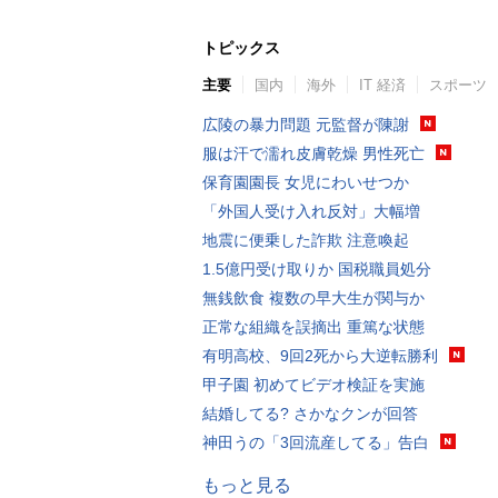
トピックス
主要
国内
海外
IT 経済
スポーツ
広陵の暴力問題 元監督が陳謝
服は汗で濡れ皮膚乾燥 男性死亡
保育園園長 女児にわいせつか
「外国人受け入れ反対」大幅増
地震に便乗した詐欺 注意喚起
1.5億円受け取りか 国税職員処分
無銭飲食 複数の早大生が関与か
正常な組織を誤摘出 重篤な状態
有明高校、9回2死から大逆転勝利
甲子園 初めてビデオ検証を実施
結婚してる? さかなクンが回答
神田うの「3回流産してる」告白
もっと見る