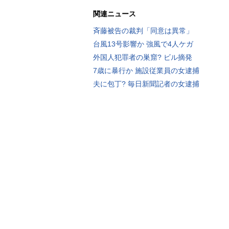
関連ニュース
斉藤被告の裁判「同意は異常」
台風13号影響か 強風で4人ケガ
外国人犯罪者の巣窟? ビル摘発
7歳に暴行か 施設従業員の女逮捕
夫に包丁? 毎日新聞記者の女逮捕