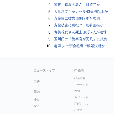
4.
関東「真夏の暑さ」は終了か
5.
大量注文キャンセル43億円以上か
6.
斉藤慎二被告 懲役7年を求刑
7.
斉藤被告に懲役7年 無罪主張か
8.
寿美花代さん死去 息子2人が追悼
9.
玉川氏の「警察官が死刑」に批判
10.
趣里 夫の密会報道で離婚決断か
ニューストップ
IT 経済
経済総合
主要
マーケット
Web
国内
ガジェット
社会
ITビジネス
政治
IT総合