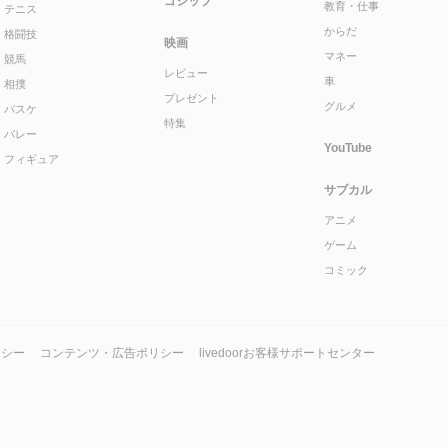
ゴシップ
教育・仕事
テニス
からだ
格闘技
映画
マネー
競馬
レビュー
車
相撲
プレゼント
グルメ
バスケ
特集
バレー
YouTube
フィギュア
サブカル
アニメ
ゲーム
コミック
リシー
コンテンツ・広告ポリシー
livedoorお客様サポートセンター