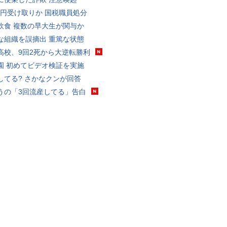
5億円受け取りか 国税職員処分
飲食 複数の早大生が関与か
な組織を誤摘出 重篤な状態
高校、9回2死から大逆転勝利
園 初めてビデオ検証を実施
してる? さかなクンが回答
うの「3回流産してる」告白