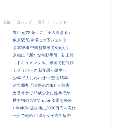
芸能
ゴシップ
女子
トレンド
豊臣兄弟! 茶々に「美人過ぎる」
東京駅 駐車場に地下シェルター
張本智和 中国勢撃破で8強入り
京都に「新たな移動手段」初上陸
「ドキュメンタル」米国で初制作
ジブリパーク 新施設が誕生へ
少年19人にわいせつ 懲役15年
岸谷蘭丸「喫煙者の権利が侵害」
カラオケで15歳少女に性暴行か
世界初の男性VTuber 引退を発表
HIKAKIN 被災地に2000万円を寄付
一言で激昂 巨漢が女子高生殺害