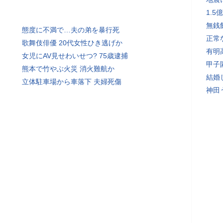
1.
無銭
態度に不満で…夫の弟を暴行死
正常
歌舞伎俳優 20代女性ひき逃げか
有明
女児にAV見せわいせつ? 75歳逮捕
甲子
熊本で竹やぶ火災 消火難航か
結婚
立体駐車場から車落下 夫婦死傷
神田