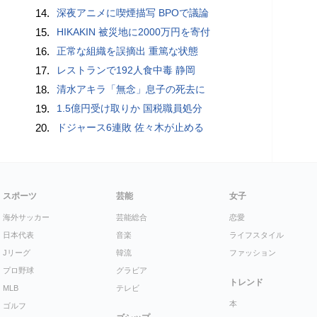
14.
深夜アニメに喫煙描写 BPOで議論
15.
HIKAKIN 被災地に2000万円を寄付
16.
正常な組織を誤摘出 重篤な状態
17.
レストランで192人食中毒 静岡
18.
清水アキラ「無念」息子の死去に
19.
1.5億円受け取りか 国税職員処分
20.
ドジャース6連敗 佐々木が止める
スポーツ
芸能
女子
海外サッカー
芸能総合
恋愛
日本代表
音楽
ライフスタイル
Jリーグ
韓流
ファッション
プロ野球
グラビア
トレンド
MLB
テレビ
本
ゴルフ