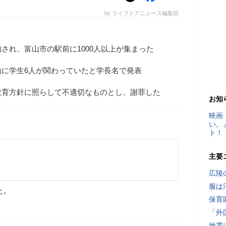
by ライブドアニュース編集部
され、富山市の駅前に1000人以上が集まった
動に学生6人が関わっていたと学長名で発表
教育方針に照らして不適切なものとし、謝罪した
お知
映画
い。
ト！
）
主要
広陵
服は
た。
保育
「外
地震