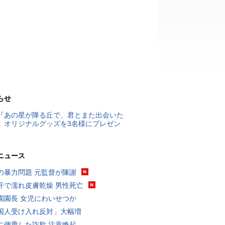
らせ
『あの星が降る丘で、君とまた出会いた
』オリジナルグッズを3名様にプレゼン
ニュース
の暴力問題 元監督が陳謝
汗で濡れ皮膚乾燥 男性死亡
園園長 女児にわいせつか
国人受け入れ反対」大幅増
に便乗した詐欺 注意喚起