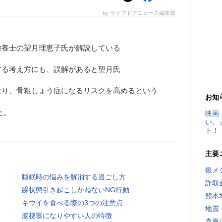
by ライブドアニュース編集部
栄養士の望月理恵子氏が解説している
する考え方にも、誤解があると望月氏
なり、骨粗しょう症になるリスクを高めるという
お知
た。
映画
い。
ト！
主要
銀メ
睡眠時の悩みを解消する過ごし方
詐取
躁状態引き起こしかねないNG行動
熊本
キウイを食べる際の3つの注意点
地震
脳梗塞になりやすい人の特徴
真夏