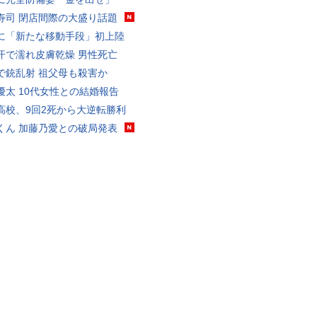
寿司 閉店間際の大盛り話題
に「新たな移動手段」初上陸
汗で濡れ皮膚乾燥 男性死亡
で銃乱射 祖父母も殺害か
優太 10代女性との結婚報告
高校、9回2死から大逆転勝利
くん 加藤乃愛との破局発表