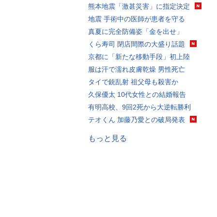
熊本地震「激甚災害」に指定決定
地震 手術中の医師が患者を守る
真夏に完全防備姿「金を出せ」
くら寿司 閉店間際の大盛り話題
京都に「新たな移動手段」初上陸
服は汗で濡れ皮膚乾燥 男性死亡
タイで銃乱射 祖父母も殺害か
久保優太 10代女性との結婚報告
有明高校、9回2死から大逆転勝利
テオくん 加藤乃愛との破局発表
もっと見る