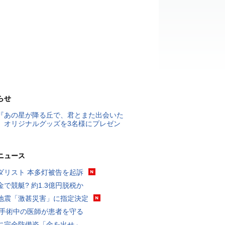
らせ
『あの星が降る丘で、君とまた出会いた
』オリジナルグッズを3名様にプレゼン
ニュース
ダリスト 本多灯被告を起訴
金で競艇? 約1.3億円脱税か
地震「激甚災害」に指定決定
 手術中の医師が患者を守る
に完全防備姿「金を出せ」