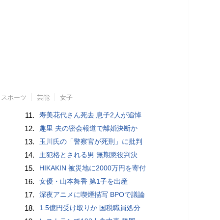
スポーツ
芸能
女子
11.
寿美花代さん死去 息子2人が追悼
12.
趣里 夫の密会報道で離婚決断か
13.
玉川氏の「警察官が死刑」に批判
14.
主犯格とされる男 無期懲役判決
15.
HIKAKIN 被災地に2000万円を寄付
16.
女優・山本舞香 第1子を出産
17.
深夜アニメに喫煙描写 BPOで議論
18.
1.5億円受け取りか 国税職員処分