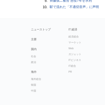
9.
斉藤慎二被告 懲役7年を求刑
10.
駅で流れた「不適切音声」に声明
ニューストップ
IT 経済
経済総合
主要
マーケット
Web
国内
ガジェット
社会
ITビジネス
政治
IT総合
海外
PR
海外総合
韓国
中国