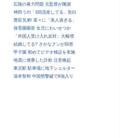
広陵の暴力問題 元監督が陳謝
神田うの「3回流産してる」告白
豊臣兄弟! 茶々に「美人過ぎる」
保育園園長 女児にわいせつか
「外国人受け入れ反対」大幅増
結婚してる? さかなクンが回答
甲子園 初めてビデオ検証を実施
地震に便乗した詐欺 注意喚起
東京駅 駐車場に地下シェルター
張本智和 中国勢撃破で8強入り