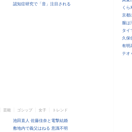
認知症研究で「音」注目される
くら
京都
服は
タイ
久保
有明
テオ
芸能
ゴシップ
女子
トレンド
池田直人 佐藤佳奈と電撃結婚
敷地内で義父はねる 意識不明