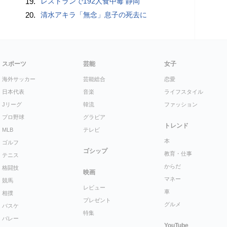
19.
レストランで192人食中毒 静岡
20.
清水アキラ「無念」息子の死去に
スポーツ
芸能
女子
海外サッカー
芸能総合
恋愛
日本代表
音楽
ライフスタイル
Jリーグ
韓流
ファッション
プロ野球
グラビア
トレンド
MLB
テレビ
本
ゴルフ
ゴシップ
教育・仕事
テニス
からだ
格闘技
映画
マネー
競馬
レビュー
車
相撲
プレゼント
グルメ
バスケ
特集
バレー
YouTube