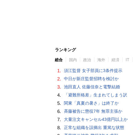
ランキング
総合
国内
政治
海外
経済
IT
1.
須江監督 女子部員に3条件提示
2.
中日が新庄監督招聘を検討か
3.
池田直人 佐藤佳奈と電撃結婚
4.
「避難所格差」生まれてしまう訳
5.
関東「真夏の暑さ」は終了か
6.
斉藤被告に懲役7年 無罪主張か
7.
大量注文キャンセル43億円以上か
8.
正常な組織を誤摘出 重篤な状態