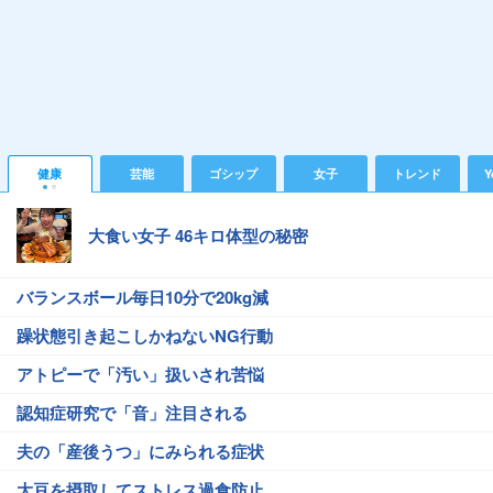
健康
芸能
ゴシップ
女子
トレンド
Y
大食い女子 46キロ体型の秘密
バランスボール毎日10分で20kg減
躁状態引き起こしかねないNG行動
アトピーで「汚い」扱いされ苦悩
認知症研究で「音」注目される
夫の「産後うつ」にみられる症状
大豆を摂取してストレス過食防止