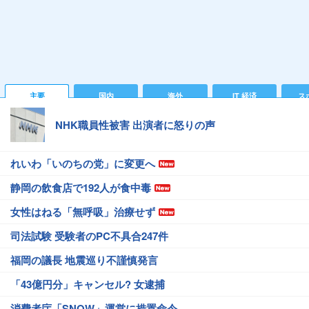
主要
国内
海外
IT 経済
ス
NHK職員性被害 出演者に怒りの声
れいわ「いのちの党」に変更へ
静岡の飲食店で192人が食中毒
女性はねる「無呼吸」治療せず
司法試験 受験者のPC不具合247件
福岡の議長 地震巡り不謹慎発言
「43億円分」キャンセル? 女逮捕
消費者庁「SNOW」運営に措置命令