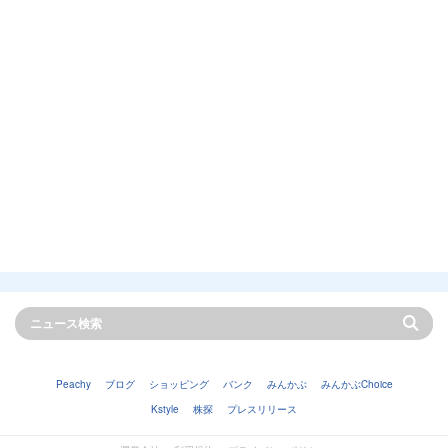
Peachy
ブログ
ショッピング
バンク
みんかぶ
みんかぶChoice
Kstyle
株探
プレスリリース