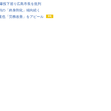
原爆投下巡り広島市長を批判
刑の「終身刑化」傾向続く
竜也「労務改善」をアピール