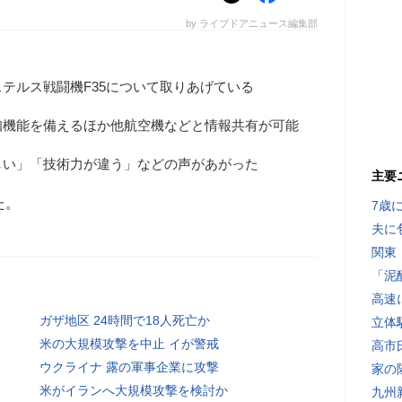
by ライブドアニュース編集部
テルス戦闘機F35について取りあげている
知機能を備えるほか他航空機などと情報共有が可能
しい」「技術力が違う」などの声があがった
主要
た。
7歳
夫に
関東
「泥
高速
ガザ地区 24時間で18人死亡か
立体
米の大規模攻撃を中止 イが警戒
高市
ウクライナ 露の軍事企業に攻撃
家の
米がイランへ大規模攻撃を検討か
九州