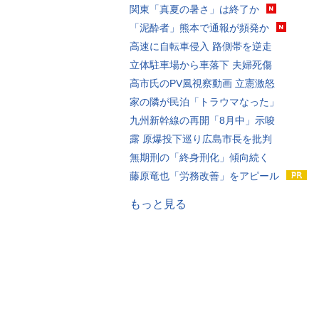
関東「真夏の暑さ」は終了か
「泥酔者」熊本で通報が頻発か
高速に自転車侵入 路側帯を逆走
立体駐車場から車落下 夫婦死傷
高市氏のPV風視察動画 立憲激怒
家の隣が民泊「トラウマなった」
九州新幹線の再開「8月中」示唆
露 原爆投下巡り広島市長を批判
無期刑の「終身刑化」傾向続く
藤原竜也「労務改善」をアピール
もっと見る