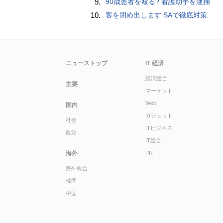
9.
90歳患者を殴る? 看護助手を逮捕
10.
客を閉め出します SAで徹底対策
ニューストップ
IT 経済
経済総合
主要
マーケット
Web
国内
ガジェット
社会
ITビジネス
政治
IT総合
海外
PR
海外総合
韓国
中国