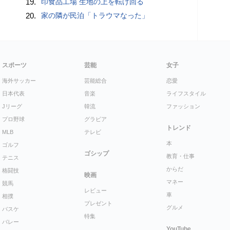
19.
印食品工場 生地の上を転げ回る
20.
家の隣が民泊「トラウマなった」
スポーツ
芸能
女子
海外サッカー
芸能総合
恋愛
日本代表
音楽
ライフスタイル
Jリーグ
韓流
ファッション
プロ野球
グラビア
トレンド
MLB
テレビ
本
ゴルフ
ゴシップ
教育・仕事
テニス
からだ
格闘技
映画
マネー
競馬
レビュー
車
相撲
プレゼント
グルメ
バスケ
特集
バレー
YouTube