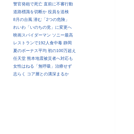
警官発砲で死亡 直前に不審行動
道路標識を切断か 役員を送検
8月の台風 潜む「2つの危険」
れいわ「いのちの党」に変更へ
映画スパイダーマン ソニー最高
レストランで192人食中毒 静岡
夏のボーナス平均 初の100万超え
任天堂 熊本地震被災者へ対応も
女性はねる「無呼吸」治療せず
志らく コア層との溝深まるか