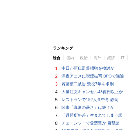
ランキング
総合
国内
政治
海外
経済
IT
1.
中日が新庄監督招聘を検討か
2.
深夜アニメに喫煙描写 BPOで議論
3.
斉藤慎二被告 懲役7年を求刑
4.
大量注文キャンセル43億円以上か
5.
レストランで192人食中毒 静岡
6.
関東「真夏の暑さ」は終了か
7.
「避難所格差」生まれてしまう訳
8.
チェーンソーで父襲撃か 目撃談