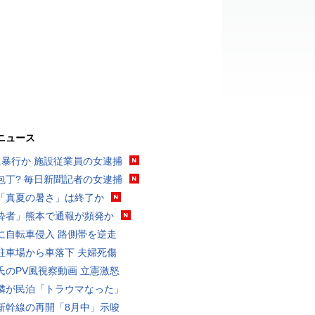
ニュース
に暴行か 施設従業員の女逮捕
包丁? 毎日新聞記者の女逮捕
「真夏の暑さ」は終了か
酔者」熊本で通報が頻発か
に自転車侵入 路側帯を逆走
駐車場から車落下 夫婦死傷
氏のPV風視察動画 立憲激怒
隣が民泊「トラウマなった」
新幹線の再開「8月中」示唆