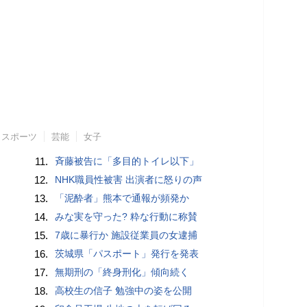
スポーツ
芸能
女子
11.
斉藤被告に「多目的トイレ以下」
12.
NHK職員性被害 出演者に怒りの声
13.
「泥酔者」熊本で通報が頻発か
14.
みな実を守った? 粋な行動に称賛
15.
7歳に暴行か 施設従業員の女逮捕
16.
茨城県「パスポート」発行を発表
17.
無期刑の「終身刑化」傾向続く
18.
高校生の信子 勉強中の姿を公開