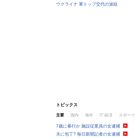
ウクライナ 軍トップ交代の波紋
トピックス
主要
国内
海外
IT 経済
スポーツ
7歳に暴行か 施設従業員の女逮捕
夫に包丁? 毎日新聞記者の女逮捕